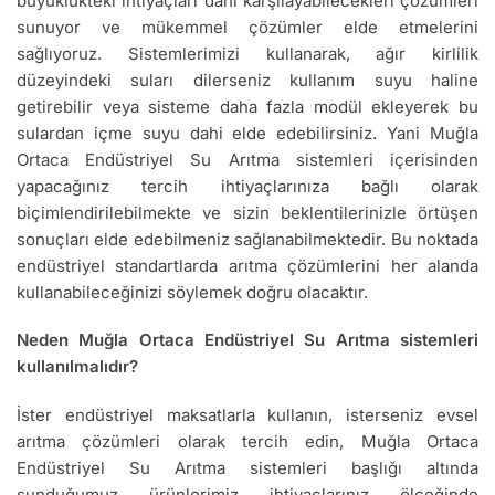
büyüklükteki ihtiyaçları dahi karşılayabilecekleri çözümleri
sunuyor ve mükemmel çözümler elde etmelerini
sağlıyoruz. Sistemlerimizi kullanarak, ağır kirlilik
düzeyindeki suları dilerseniz kullanım suyu haline
getirebilir veya sisteme daha fazla modül ekleyerek bu
sulardan içme suyu dahi elde edebilirsiniz. Yani Muğla
Ortaca Endüstriyel Su Arıtma sistemleri içerisinden
yapacağınız tercih ihtiyaçlarınıza bağlı olarak
biçimlendirilebilmekte ve sizin beklentilerinizle örtüşen
sonuçları elde edebilmeniz sağlanabilmektedir. Bu noktada
endüstriyel standartlarda arıtma çözümlerini her alanda
kullanabileceğinizi söylemek doğru olacaktır.
Neden Muğla Ortaca Endüstriyel Su Arıtma sistemleri
kullanılmalıdır?
İster endüstriyel maksatlarla kullanın, isterseniz evsel
arıtma çözümleri olarak tercih edin, Muğla Ortaca
Endüstriyel Su Arıtma sistemleri başlığı altında
sunduğumuz ürünlerimiz ihtiyaçlarınız ölçeğinde