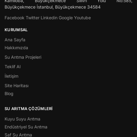
Kamiloba, Büyükçekmece Silivri Yolu No:585,
Büyükçekmece
İstanbul
,
Büyükçekmece
34584
Facebook
Twitter
Linkedin
Google
Youtube
KURUMSAL
Ana Sayfa
Hakkımızda
Su Arıtma Projeleri
Teklif Al
İletişim
Site Haritası
Blog
SU ARITMA ÇÖZÜMLERI
Kuyu Suyu Arıtma
Endüstriyel Su Arıtma
Saf Su Arıtma