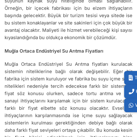
suyunun kaynak suyu niteliğinde olması sağlanabilir.
Örneğin, bir içecek fabrikası için bu elzem ihtiyaçların
başında gelecektir. Büyük bir turizm tesisi veya sitede ise
bu sistem konaklayanlar ve site sakinleri için çok büyük bir
avantaj olacaktır. Maliyeti ile hizmet verebileceği kişi sayısı
kıyaslandığında bu oldukça ekonomik bir çözümdür.
Muğla Ortaca Endüstriyel Su Arıtma Fiyatları
Muğla Ortaca Endüstriyel Su Arıtma fiyatları kurulacak
sistemin niteliklerine bağlı olarak değişebilir. Eğer bir
T
fabrika için sistem kuruluyor ve fabrika bu suyu içme suyu
nitelikleri nedeniyle tercih edecekse farklı bir sistem ve
fiyat söz konusu olurken, sadece tortu arıtma ve ağır
sanayi ihtiyaçlarını karşılamak için bir sistem kurulacaksa
farklı bir fiyat elbette söz konusu olacaktır. Evsel su
ihtiyaçlarının karşılanmasında ise içme suyu sağlayacak
sistemlerin kurulması gerektiğinden debiye bağlı olarak
daha farklı fiyat seviyeleri ortaya çıkabilir. Bu konuda kesin