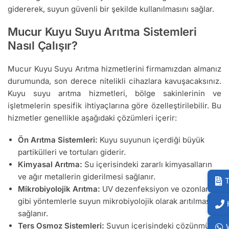
gidererek, suyun güvenli bir şekilde kullanılmasını sağlar.
Mucur Kuyu Suyu Arıtma Sistemleri
Nasıl Çalışır?
Mucur Kuyu Suyu Arıtma hizmetlerini firmamızdan almanız
durumunda, son derece nitelikli cihazlara kavuşacaksınız.
Kuyu suyu arıtma hizmetleri, bölge sakinlerinin ve
işletmelerin spesifik ihtiyaçlarına göre özelleştirilebilir. Bu
hizmetler genellikle aşağıdaki çözümleri içerir:
Ön Arıtma Sistemleri:
Kuyu suyunun içerdiği büyük
partikülleri ve tortuları giderir.
Kimyasal Arıtma:
Su içerisindeki zararlı kimyasalların
ve ağır metallerin giderilmesi sağlanır.
T
Mikrobiyolojik Arıtma:
UV dezenfeksiyon ve ozonlama
gibi yöntemlerle suyun mikrobiyolojik olarak arıtılması
sağlanır.
Ters Osmoz Sistemleri:
Suyun içerisindeki çözünmüş