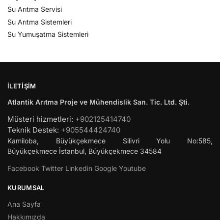
Su Arıtma Servisi
Su Arıtma Sistemleri
Su Yumuşatma Sistemleri
İLETIŞIM
Atlantik Arıtma Proje ve Mühendislik San. Tic. Ltd. Şti.
Müsteri hizmetleri:
+902125414740
Teknik Destek:
+905544424740
Kamiloba, Büyükçekmece Silivri Yolu No:585,
Büyükçekmece
İstanbul
,
Büyükçekmece
34584
Facebook
Twitter
Linkedin
Google
Youtube
KURUMSAL
Ana Sayfa
Hakkımızda