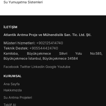
Su Yumuşatma Sistemleri
İLETIŞIM
Atlantik Arıtma Proje ve Mühendislik San. Tic. Ltd. Şti.
Müsteri hizmetleri:
+902125414740
Teknik Destek:
+905544424740
Kamiloba, Büyükçekmece Silivri Yolu No:585,
Büyükçekmece
İstanbul
,
Büyükçekmece
34584
Facebook
Twitter
Linkedin
Google
Youtube
KURUMSAL
Ana Sayfa
Hakkımızda
Su Arıtma Projeleri
Teklif Al