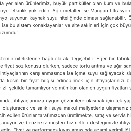
a yer alan ürünlerimiz, büyük partiküller olan kum ve bula
iyel etkinlik yok edilir. Ağır metaller ise Mangan filtrasy
nyo suyunun kaynak suyu niteliğinde olması sağlanabilir. Ör
 ise bu sistem konaklayanlar ve site sakinleri için çok büyük
çözümdür.
stemin niteliklerine bağlı olarak değişebilir. Eğer bir fabr
 ve fiyat söz konusu olurken, sadece tortu arıtma ve ağır san
su ihtiyaçlarının karşılanmasında ise içme suyu sağlayacak s
uda kesin bir fiyat bilgisi edinebilmek için ihtiyaçlarınızı
n hızlı şekilde tamamlıyor ve mümkün olan en uygun fiyatları
ında, ihtiyaçlarınıza uygun çözümlere ulaşmak için tek y
luşturacak ve salıklı suya makul maliyetlerle ulaşmanız sağ
cih edilen ürünler tarafımızdan üretilmekte, satış ve servis 
 sunuyor ve benzersiz müşteri hizmetleri desteğimizle ihti
 edin. Fiyat ve performans kıyaslamasında azami verimliliği