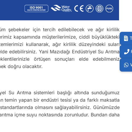
m şebekeler için tercih edilebilecek ve ağır kirlilik
erimiz kapsamında müşterilerimize, ciddi büyüklükteki
T
lerimizi kullanarak, ağır kirlilik düzeyindeki suları
lde edebilirsiniz. Yani Mazıdağı Endüstriyel Su Arıtma
klentilerinizle örtüşen sonuçları elde edebilmeniz
mek doğru olacaktır.
riyel Su Arıtma sistemleri başlığı altında sunduğumuz
n temin yapan bir endüstri tesisi ya da farklı maksatla
u standartlarında olmasını sağlayabilirsiniz. Günümüzde
ak arıtma içme suyu noktasında zorunludur. Bundan daha