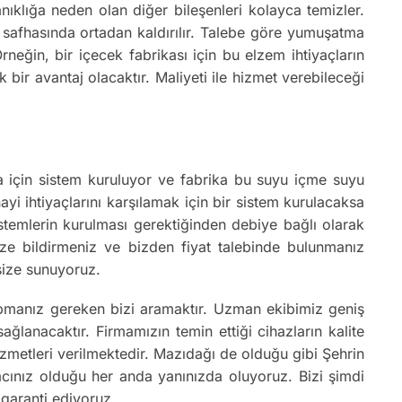
nıklığa neden olan diğer bileşenleri kolayca temizler.
on safhasında ortadan kaldırılır. Talebe göre yumuşatma
neğin, bir içecek fabrikası için bu elzem ihtiyaçların
 bir avantaj olacaktır. Maliyeti ile hizmet verebileceği
ika için sistem kuruluyor ve fabrika bu suyu içme suyu
ayi ihtiyaçlarını karşılamak için bir sistem kurulacaksa
istemlerin kurulması gerektiğinden debiye bağlı olarak
 bize bildirmeniz ve bizden fiyat talebinde bulunmanız
 size sunuyoruz.
apmanız gereken bizi aramaktır. Uzman ekibimiz geniş
lanacaktır. Firmamızın temin ettiği cihazların kalite
hizmetleri verilmektedir. Mazıdağı de olduğu gibi Şehrin
yacınız olduğu her anda yanınızda oluyoruz. Bizi şimdi
 garanti ediyoruz.