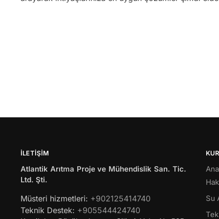
İLETIŞIM
KU
Atlantik Arıtma Proje ve Mühendislik San. Tic.
Ana
Ltd. Şti.
Hak
Müsteri hizmetleri:
+902125414740
Su 
Teknik Destek:
+905544424740
Tekl