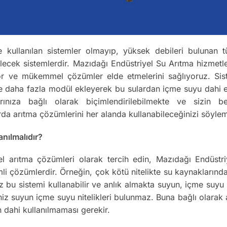
e kullanılan sistemler olmayıp, yüksek debileri bulunan tü
ilecek sistemlerdir. Mazıdağı Endüstriyel Su Arıtma hizmetl
yor ve mükemmel çözümler elde etmelerini sağlıyoruz. Sistem
eme daha fazla modül ekleyerek bu sulardan içme suyu dahi e
larınıza bağlı olarak biçimlendirilebilmekte ve sizin be
rda arıtma çözümlerini her alanda kullanabileceğinizi söyle
nılmalıdır?
vsel arıtma çözümleri olarak tercih edin, Mazıdağı Endüst
li çözümlerdir. Örneğin, çok kötü nitelikte su kaynaklarında
nız bu sistemi kullanabilir ve anlık almakta suyun, içme suy
iniz suyun içme suyu nitelikleri bulunmaz. Buna bağlı olar
n dahi kullanılmaması gerekir.