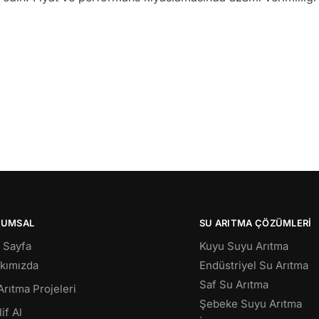
RUMSAL
SU ARITMA ÇÖZÜMLERI
 Sayfa
Kuyu Suyu Arıtma
kımızda
Endüstriyel Su Arıtma
Saf Su Arıtma
Arıtma Projeleri
Şebeke Suyu Arıtma
if Al