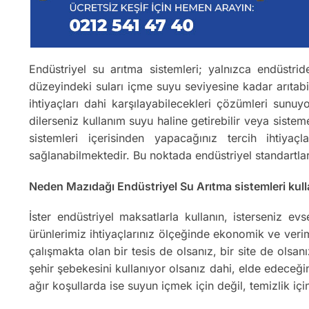
Endüstriyel su arıtma sistemleri; yalnızca endüstrid
düzeyindeki suları içme suyu seviyesine kadar arıtab
ihtiyaçları dahi karşılayabilecekleri çözümleri sunu
dilerseniz kullanım suyu haline getirebilir veya sist
sistemleri içerisinden yapacağınız tercih ihtiyaç
sağlanabilmektedir. Bu noktada endüstriyel standartla
Neden Mazıdağı Endüstriyel Su Arıtma sistemleri kulla
İster endüstriyel maksatlarla kullanın, isterseniz e
ürünlerimiz ihtiyaçlarınız ölçeğinde ekonomik ve verim
çalışmakta olan bir tesis de olsanız, bir site de olsa
şehir şebekesini kullanıyor olsanız dahi, elde edeceğ
ağır koşullarda ise suyun içmek için değil, temizlik içi