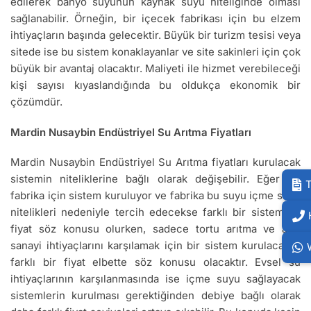
edilerek banyo suyunun kaynak suyu niteliğinde olması
sağlanabilir. Örneğin, bir içecek fabrikası için bu elzem
ihtiyaçların başında gelecektir. Büyük bir turizm tesisi veya
sitede ise bu sistem konaklayanlar ve site sakinleri için çok
büyük bir avantaj olacaktır. Maliyeti ile hizmet verebileceği
kişi sayısı kıyaslandığında bu oldukça ekonomik bir
çözümdür.
Mardin Nusaybin Endüstriyel Su Arıtma Fiyatları
Mardin Nusaybin Endüstriyel Su Arıtma fiyatları kurulacak
sistemin niteliklerine bağlı olarak değişebilir. Eğer bir
T
fabrika için sistem kuruluyor ve fabrika bu suyu içme suyu
nitelikleri nedeniyle tercih edecekse farklı bir sistem ve
fiyat söz konusu olurken, sadece tortu arıtma ve ağır
sanayi ihtiyaçlarını karşılamak için bir sistem kurulacaksa
farklı bir fiyat elbette söz konusu olacaktır. Evsel su
ihtiyaçlarının karşılanmasında ise içme suyu sağlayacak
sistemlerin kurulması gerektiğinden debiye bağlı olarak