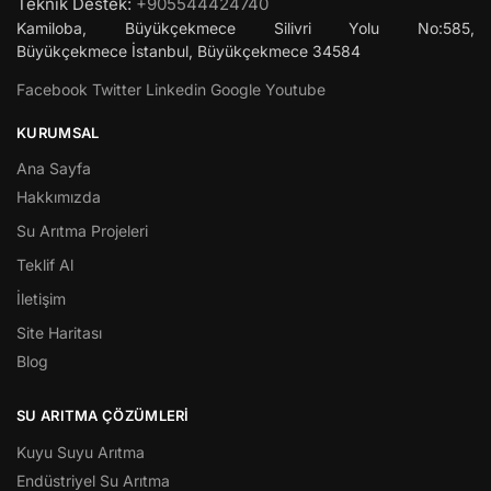
Teknik Destek:
+905544424740
Kamiloba, Büyükçekmece Silivri Yolu No:585,
Büyükçekmece
İstanbul
,
Büyükçekmece
34584
Facebook
Twitter
Linkedin
Google
Youtube
KURUMSAL
Ana Sayfa
Hakkımızda
Su Arıtma Projeleri
Teklif Al
İletişim
Site Haritası
Blog
SU ARITMA ÇÖZÜMLERI
Kuyu Suyu Arıtma
Endüstriyel Su Arıtma