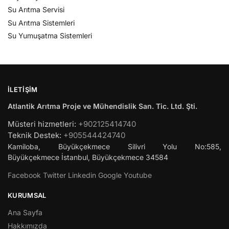
Su Arıtma Servisi
Su Arıtma Sistemleri
Su Yumuşatma Sistemleri
İLETIŞIM
Atlantik Arıtma Proje ve Mühendislik San. Tic. Ltd. Şti.
Müsteri hizmetleri:
+902125414740
Teknik Destek:
+905544424740
Kamiloba, Büyükçekmece Silivri Yolu No:585,
Büyükçekmece
İstanbul
,
Büyükçekmece
34584
Facebook
Twitter
Linkedin
Google
Youtube
KURUMSAL
Ana Sayfa
Hakkımızda