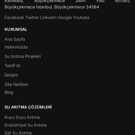
Kamiloba, Büyükçekmece Silivri Yolu No:585,
Büyükçekmece
İstanbul
,
Büyükçekmece
34584
Facebook
Twitter
Linkedin
Google
Youtube
KURUMSAL
Ana Sayfa
Hakkımızda
Su Arıtma Projeleri
Teklif Al
İletişim
Site Haritası
Blog
SU ARITMA ÇÖZÜMLERI
Kuyu Suyu Arıtma
Endüstriyel Su Arıtma
Saf Su Arıtma