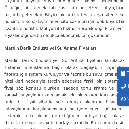
suyunun kaynak suyu niteliğinde olması sağlanabilir.
Örneğin, bir içecek fabrikası için bu elzem ihtiyaçların
başında gelecektir. Büyük bir turizm tesisi veya sitede ise
bu sistem konaklayanlar ve site sakinleri için çok büyük bir
avantaj olacaktır. Maliyeti ile hizmet verebileceği kişi sayısı
kıyaslandığında bu oldukça ekonomik bir çözümdür.
Mardin Derik Endüstriyel Su Arıtma Fiyatları
Mardin Derik Endüstriyel Su Arıtma fiyatları kurulacak
sistemin niteliklerine bağlı olarak değişebilir. Eğer bir
T
fabrika için sistem kuruluyor ve fabrika bu suyu içme suyu
nitelikleri nedeniyle tercih edecekse farklı bir sistem ve
fiyat söz konusu olurken, sadece tortu arıtma ve ağır
sanayi ihtiyaçlarını karşılamak için bir sistem kurulacaksa
farklı bir fiyat elbette söz konusu olacaktır. Evsel su
ihtiyaçlarının karşılanmasında ise içme suyu sağlayacak
sistemlerin kurulması gerektiğinden debiye bağlı olarak
daha farklı fiyat seviyeleri ortaya çıkabilir. Bu konuda kesin