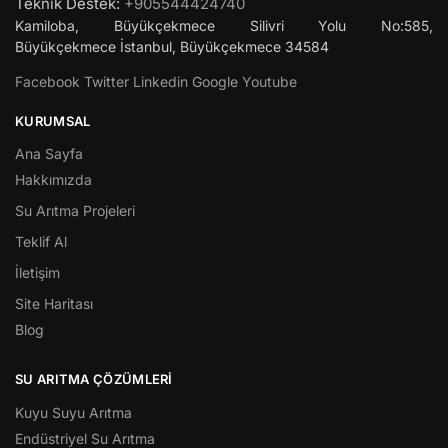
Teknik Destek:
+905544424740
Kamiloba, Büyükçekmece Silivri Yolu No:585,
Büyükçekmece
İstanbul
,
Büyükçekmece
34584
Facebook
Twitter
Linkedin
Google
Youtube
KURUMSAL
Ana Sayfa
Hakkımızda
Su Arıtma Projeleri
Teklif Al
İletişim
Site Haritası
Blog
SU ARITMA ÇÖZÜMLERI
Kuyu Suyu Arıtma
Endüstriyel Su Arıtma