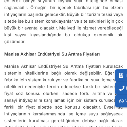
edilerek banyo suyunun kaynak suyu niteliğinde olması
sağlanabilir. Örneğin, bir içecek fabrikası için bu elzem
ihtiyaçların başında gelecektir. Büyük bir turizm tesisi veya
sitede ise bu sistem konaklayanlar ve site sakinleri için çok
büyük bir avantaj olacaktır. Maliyeti ile hizmet verebileceği
kişi sayısı kıyaslandığında bu oldukça ekonomik bir
çözümdür.
Manisa Akhisar Endüstriyel Su Arıtma Fiyatları
Manisa Akhisar Endüstriyel Su Arıtma fiyatları kurulacak
sistemin niteliklerine bağlı olarak değişebilir. Eğer bir
T
fabrika için sistem kuruluyor ve fabrika bu suyu içme suyu
nitelikleri nedeniyle tercih edecekse farklı bir sistem ve
fiyat söz konusu olurken, sadece tortu arıtma ve ağır
sanayi ihtiyaçlarını karşılamak için bir sistem kurulacaksa
farklı bir fiyat elbette söz konusu olacaktır. Evsel su
ihtiyaçlarının karşılanmasında ise içme suyu sağlayacak
sistemlerin kurulması gerektiğinden debiye bağlı olarak