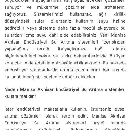
büyüklükteki ihtiyaçları dahi karşılayabilecekleri çözümleri
sunuyor ve mükemmel çözümler elde etmelerini
sağlıyoruz. Sistemlerimizi kullanarak, ağır kirlilik
düzeyindeki suları dilerseniz kullanım suyu haline
getirebilir veya sisteme daha fazla modül ekleyerek bu
sulardan içme suyu dahi elde edebilirsiniz. Yani Manisa
Akhisar Endüstriyel Su Arıtma sistemleri içerisinden
yapacağınız tercih ihtiyaçlarınıza bağlı olarak
biçimlendirilebilmekte ve sizin beklentilerinizle örtüşen
sonuçları elde edebilmeniz sağlanabilmektedir. Bu noktada
endüstriyel standartlarda arıtma çözümlerini her alanda
kullanabileceğinizi söylemek doğru olacaktır.
Neden Manisa Akhisar Endüstriyel Su Arıtma sistemleri
kullanılmalıdır?
İster endüstriyel maksatlarla kullanın, isterseniz evsel
arıtma çözümleri olarak tercih edin, Manisa Akhisar
Endüstriyel Su Arıtma sistemleri başlığı altında
sunduğumuz ürünlerimiz ihtiyaçlarınız ölçeğinde