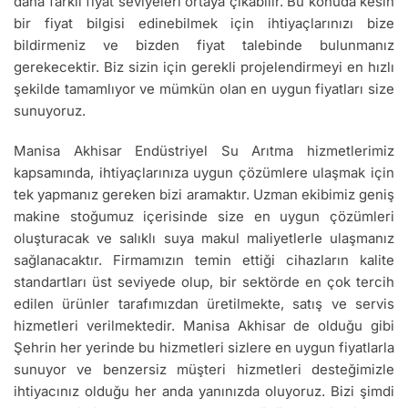
daha farklı fiyat seviyeleri ortaya çıkabilir. Bu konuda kesin
bir fiyat bilgisi edinebilmek için ihtiyaçlarınızı bize
bildirmeniz ve bizden fiyat talebinde bulunmanız
gerekecektir. Biz sizin için gerekli projelendirmeyi en hızlı
şekilde tamamlıyor ve mümkün olan en uygun fiyatları size
sunuyoruz.
Manisa Akhisar Endüstriyel Su Arıtma hizmetlerimiz
kapsamında, ihtiyaçlarınıza uygun çözümlere ulaşmak için
tek yapmanız gereken bizi aramaktır. Uzman ekibimiz geniş
makine stoğumuz içerisinde size en uygun çözümleri
oluşturacak ve salıklı suya makul maliyetlerle ulaşmanız
sağlanacaktır. Firmamızın temin ettiği cihazların kalite
standartları üst seviyede olup, bir sektörde en çok tercih
edilen ürünler tarafımızdan üretilmekte, satış ve servis
hizmetleri verilmektedir. Manisa Akhisar de olduğu gibi
Şehrin her yerinde bu hizmetleri sizlere en uygun fiyatlarla
sunuyor ve benzersiz müşteri hizmetleri desteğimizle
ihtiyacınız olduğu her anda yanınızda oluyoruz. Bizi şimdi