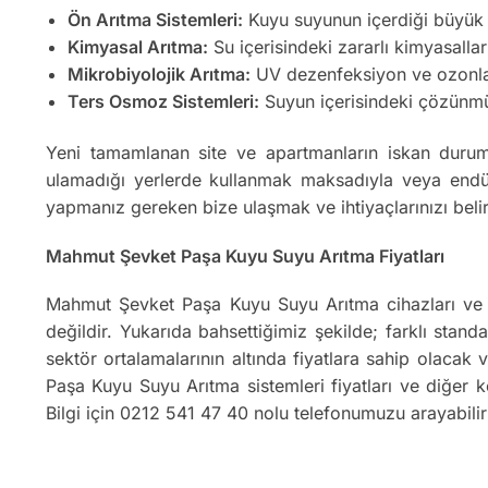
Ön Arıtma Sistemleri:
Kuyu suyunun içerdiği büyük par
Kimyasal Arıtma:
Su içerisindeki zararlı kimyasallar
Mikrobiyolojik Arıtma:
UV dezenfeksiyon ve ozonlama
Ters Osmoz Sistemleri:
Suyun içerisindeki çözünmüş k
Yeni tamamlanan site ve apartmanların iskan durum
ulamadığı yerlerde kullanmak maksadıyla veya endüs
yapmanız gereken bize ulaşmak ve ihtiyaçlarınızı beli
Mahmut Şevket Paşa Kuyu Suyu Arıtma Fiyatları
Mahmut Şevket Paşa Kuyu Suyu Arıtma cihazları ve s
değildir. Yukarıda bahsettiğimiz şekilde; farklı standa
sektör ortalamalarının altında fiyatlara sahip olaca
Paşa Kuyu Suyu Arıtma sistemleri fiyatları ve diğer 
Bilgi için 0212 541 47 40 nolu telefonumuzu arayabili