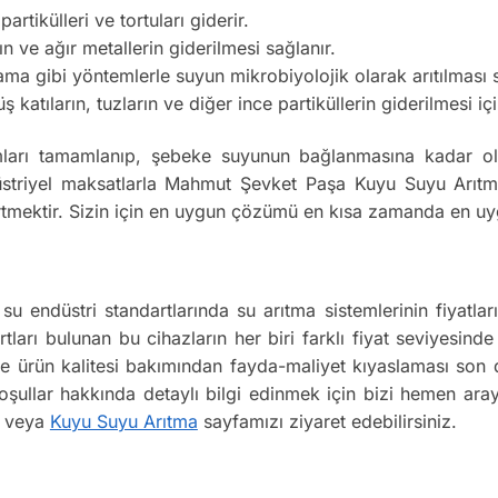
tikülleri ve tortuları giderir.
ın ve ağır metallerin giderilmesi sağlanır.
 gibi yöntemlerle suyun mikrobiyolojik olarak arıtılması s
atıların, tuzların ve diğer ince partiküllerin giderilmesi için
ları tamamlanıp, şebeke suyunun bağlanmasına kadar olan
triyel maksatlarla Mahmut Şevket Paşa Kuyu Suyu Arıtma si
rtmektir. Sizin için en uygun çözümü en kısa zamanda en uyg
u endüstri standartlarında su arıtma sistemlerinin fiyat
rtları bulunan bu cihazların her biri farklı fiyat seviyesinde
k ve ürün kalitesi bakımından fayda-maliyet kıyaslaması son
koşullar hakkında detaylı bilgi edinmek için bizi hemen ara
r veya
Kuyu Suyu Arıtma
sayfamızı ziyaret edebilirsiniz.