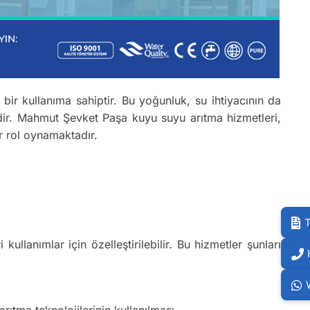
r kullanıma sahiptir. Bu yoğunluk, su ihtiyacının da
edir. Mahmut Şevket Paşa kuyu suyu arıtma hizmetleri,
ir rol oynamaktadır.
T
 kullanımlar için özelleştirilebilir. Bu hizmetler şunları
ıtma teknolojilerinin kullanılması.