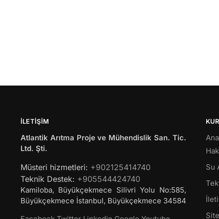
İLETIŞIM
KU
Atlantik Arıtma Proje ve Mühendislik San. Tic.
Ana
Ltd. Şti.
Hak
Müsteri hizmetleri:
+902125414740
Su 
Teknik Destek:
+905544424740
Tekl
Kamiloba, Büyükçekmece Silivri Yolu No:585,
İlet
Büyükçekmece
İstanbul
,
Büyükçekmece
34584
Site
Facebook
Twitter
Linkedin
Google
Youtube