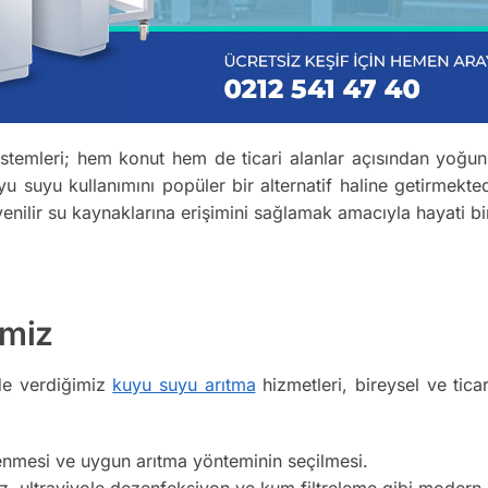
emleri; hem konut hem de ticari alanlar açısından yoğun bi
u suyu kullanımını popüler bir alternatif haline getirmekt
üvenilir su kaynaklarına erişimini sağlamak amacıyla hayati b
imiz
e verdiğimiz
kuyu suyu arıtma
hizmetleri, bireysel ve ticari
enmesi ve uygun arıtma yönteminin seçilmesi.
 ultraviyole dezenfeksiyon ve kum filtreleme gibi modern ar