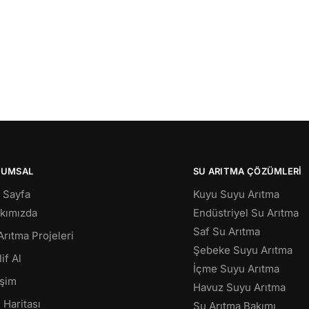
RUMSAL
SU ARITMA ÇÖZÜMLERI
 Sayfa
Kuyu Suyu Arıtma
kımızda
Endüstriyel Su Arıtma
Saf Su Arıtma
Arıtma Projeleri
Şebeke Suyu Arıtma
if Al
İçme Suyu Arıtma
işim
Havuz Suyu Arıtma
 Haritası
Su Arıtma Bakımı