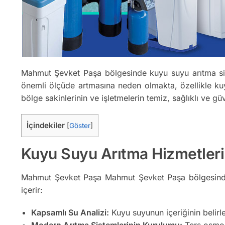
Mahmut Şevket Paşa bölgesinde kuyu suyu arıtma sist
önemli ölçüde artmasına neden olmakta, özellikle kuy
bölge sakinlerinin ve işletmelerin temiz, sağlıklı ve g
İçindekiler
[
Göster
]
Kuyu Suyu Arıtma Hizmetler
Mahmut Şevket Paşa Mahmut Şevket Paşa bölgesind
içerir:
Kapsamlı Su Analizi:
Kuyu suyunun içeriğinin belirl
Modern Arıtma Sistemlerinin Kurulumu:
Ters osmoz,