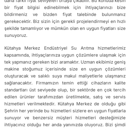
daha farklı fiyat seviyeleri ortaya çıkabilir. Bu konuda kesin
bir fiyat bilgisi edinebilmek için ihtiyaçlarınızı bize
bildirmeniz ve bizden fiyat talebinde bulunmanız
gerekecektir. Biz sizin için gerekli projelendirmeyi en hızlı
şekilde tamamlıyor ve mümkün olan en uygun fiyatları size
sunuyoruz.
Kütahya Merkez Endüstriyel Su Arıtma hizmetlerimiz
kapsamında, ihtiyaçlarınıza uygun çözümlere ulaşmak için
tek yapmanız gereken bizi aramaktır. Uzman ekibimiz geniş
makine stoğumuz içerisinde size en uygun çözümleri
oluşturacak ve salıklı suya makul maliyetlerle ulaşmanız
sağlanacaktır. Firmamızın temin ettiği cihazların kalite
standartları üst seviyede olup, bir sektörde en çok tercih
edilen ürünler tarafımızdan üretilmekte, satış ve servis
hizmetleri verilmektedir. Kütahya Merkez de olduğu gibi
Şehrin her yerinde bu hizmetleri sizlere en uygun fiyatlarla
sunuyor ve benzersiz müşteri hizmetleri desteğimizle
ihtiyacınız olduğu her anda yanınızda oluyoruz. Bizi şimdi