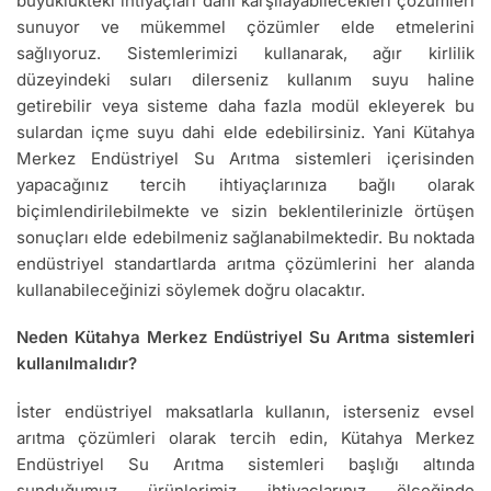
büyüklükteki ihtiyaçları dahi karşılayabilecekleri çözümleri
sunuyor ve mükemmel çözümler elde etmelerini
sağlıyoruz. Sistemlerimizi kullanarak, ağır kirlilik
düzeyindeki suları dilerseniz kullanım suyu haline
getirebilir veya sisteme daha fazla modül ekleyerek bu
sulardan içme suyu dahi elde edebilirsiniz. Yani Kütahya
Merkez Endüstriyel Su Arıtma sistemleri içerisinden
yapacağınız tercih ihtiyaçlarınıza bağlı olarak
biçimlendirilebilmekte ve sizin beklentilerinizle örtüşen
sonuçları elde edebilmeniz sağlanabilmektedir. Bu noktada
endüstriyel standartlarda arıtma çözümlerini her alanda
kullanabileceğinizi söylemek doğru olacaktır.
Neden Kütahya Merkez Endüstriyel Su Arıtma sistemleri
kullanılmalıdır?
İster endüstriyel maksatlarla kullanın, isterseniz evsel
arıtma çözümleri olarak tercih edin, Kütahya Merkez
Endüstriyel Su Arıtma sistemleri başlığı altında
sunduğumuz ürünlerimiz ihtiyaçlarınız ölçeğinde