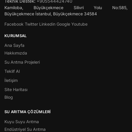
Teknik Destek:
+905544424740
Kamiloba, Büyükçekmece Silivri Yolu No:585,
Büyükçekmece
İstanbul
,
Büyükçekmece
34584
Facebook
Twitter
Linkedin
Google
Youtube
KURUMSAL
Ana Sayfa
Hakkımızda
Su Arıtma Projeleri
Teklif Al
İletişim
Site Haritası
Blog
SU ARITMA ÇÖZÜMLERI
Kuyu Suyu Arıtma
Endüstriyel Su Arıtma