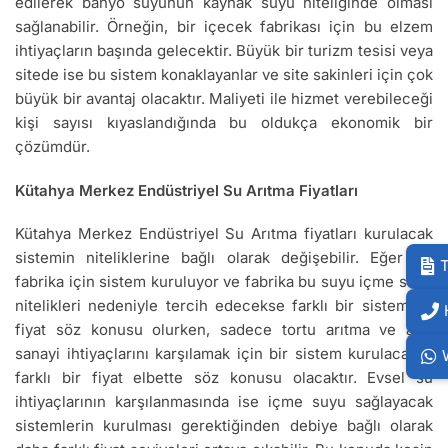
edilerek banyo suyunun kaynak suyu niteliğinde olması
sağlanabilir. Örneğin, bir içecek fabrikası için bu elzem
ihtiyaçların başında gelecektir. Büyük bir turizm tesisi veya
sitede ise bu sistem konaklayanlar ve site sakinleri için çok
büyük bir avantaj olacaktır. Maliyeti ile hizmet verebileceği
kişi sayısı kıyaslandığında bu oldukça ekonomik bir
çözümdür.
Kütahya Merkez Endüstriyel Su Arıtma Fiyatları
Kütahya Merkez Endüstriyel Su Arıtma fiyatları kurulacak
sistemin niteliklerine bağlı olarak değişebilir. Eğer bir
T
fabrika için sistem kuruluyor ve fabrika bu suyu içme suyu
nitelikleri nedeniyle tercih edecekse farklı bir sistem ve
fiyat söz konusu olurken, sadece tortu arıtma ve ağır
sanayi ihtiyaçlarını karşılamak için bir sistem kurulacaksa
farklı bir fiyat elbette söz konusu olacaktır. Evsel su
ihtiyaçlarının karşılanmasında ise içme suyu sağlayacak
sistemlerin kurulması gerektiğinden debiye bağlı olarak