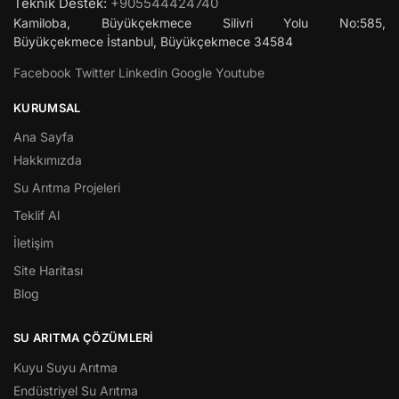
Teknik Destek:
+905544424740
Kamiloba, Büyükçekmece Silivri Yolu No:585,
Büyükçekmece
İstanbul
,
Büyükçekmece
34584
Facebook
Twitter
Linkedin
Google
Youtube
KURUMSAL
Ana Sayfa
Hakkımızda
Su Arıtma Projeleri
Teklif Al
İletişim
Site Haritası
Blog
SU ARITMA ÇÖZÜMLERI
Kuyu Suyu Arıtma
Endüstriyel Su Arıtma