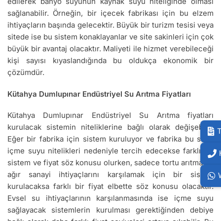
edilerek banyo suyunun kaynak suyu niteliğinde olması
sağlanabilir. Örneğin, bir içecek fabrikası için bu elzem
ihtiyaçların başında gelecektir. Büyük bir turizm tesisi veya
sitede ise bu sistem konaklayanlar ve site sakinleri için çok
büyük bir avantaj olacaktır. Maliyeti ile hizmet verebileceği
kişi sayısı kıyaslandığında bu oldukça ekonomik bir
çözümdür.
Kütahya Dumlupınar Endüstriyel Su Arıtma Fiyatları
Kütahya Dumlupınar Endüstriyel Su Arıtma fiyatları
kurulacak sistemin niteliklerine bağlı olarak değişebilir.
T
Eğer bir fabrika için sistem kuruluyor ve fabrika bu suyu
içme suyu nitelikleri nedeniyle tercih edecekse farklı bir
sistem ve fiyat söz konusu olurken, sadece tortu arıtma ve
ağır sanayi ihtiyaçlarını karşılamak için bir sistem
kurulacaksa farklı bir fiyat elbette söz konusu olacaktır.
Evsel su ihtiyaçlarının karşılanmasında ise içme suyu
sağlayacak sistemlerin kurulması gerektiğinden debiye