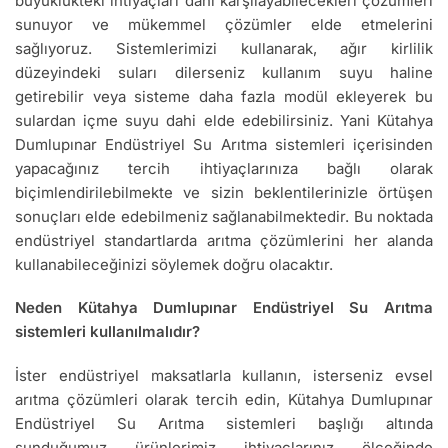
büyüklükteki ihtiyaçları dahi karşılayabilecekleri çözümleri
sunuyor ve mükemmel çözümler elde etmelerini
sağlıyoruz. Sistemlerimizi kullanarak, ağır kirlilik
düzeyindeki suları dilerseniz kullanım suyu haline
getirebilir veya sisteme daha fazla modül ekleyerek bu
sulardan içme suyu dahi elde edebilirsiniz. Yani Kütahya
Dumlupınar Endüstriyel Su Arıtma sistemleri içerisinden
yapacağınız tercih ihtiyaçlarınıza bağlı olarak
biçimlendirilebilmekte ve sizin beklentilerinizle örtüşen
sonuçları elde edebilmeniz sağlanabilmektedir. Bu noktada
endüstriyel standartlarda arıtma çözümlerini her alanda
kullanabileceğinizi söylemek doğru olacaktır.
Neden Kütahya Dumlupınar Endüstriyel Su Arıtma
sistemleri kullanılmalıdır?
İster endüstriyel maksatlarla kullanın, isterseniz evsel
arıtma çözümleri olarak tercih edin, Kütahya Dumlupınar
Endüstriyel Su Arıtma sistemleri başlığı altında
sunduğumuz ürünlerimiz ihtiyaçlarınız ölçeğinde