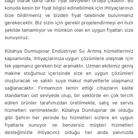
bağlı olarak daha farklı fiyat seviyeleri ortaya çıkabilir. Bu
konuda kesin bir fiyat bilgisi edinebilmek için ihtiyaçlarınızı
bize bildirmeniz ve bizden fiyat talebinde bulunmanız
gerekecektir. Biz sizin için gerekli projelendirmeyi en hızlı
şekilde tamamlıyor ve mümkün olan en uygun fiyatları size
sunuyoruz.
Kütahya Dumlupınar Endüstriyel Su Arıtma hizmetlerimiz
kapsamında, ihtiyaçlarınıza uygun çözümlere ulaşmak için
tek yapmanız gereken bizi aramaktır. Uzman ekibimiz geniş
makine stoğumuz içerisinde size en uygun çözümleri
oluşturacak ve salıklı suya makul maliyetlerle ulaşmanız
sağlanacaktır. Firmamızın temin ettiği cihazların kalite
standartları üst seviyede olup, bir sektörde en çok tercih
edilen ürünler tarafımızdan üretilmekte, satış ve servis
hizmetleri verilmektedir. Kütahya Dumlupınar de olduğu
gibi Şehrin her yerinde bu hizmetleri sizlere en uygun
fiyatlarla sunuyor ve benzersiz müşteri hizmetleri
desteğimizle ihtiyacınız olduğu her anda yanınızda