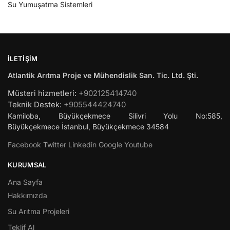
Su Yumuşatma Sistemleri
İLETIŞIM
Atlantik Arıtma Proje ve Mühendislik San. Tic. Ltd. Şti.
Müsteri hizmetleri:
+902125414740
Teknik Destek:
+905544424740
Kamiloba, Büyükçekmece Silivri Yolu No:585,
Büyükçekmece
İstanbul
,
Büyükçekmece
34584
Facebook
Twitter
Linkedin
Google
Youtube
KURUMSAL
Ana Sayfa
Hakkımızda
Su Arıtma Projeleri
Teklif Al