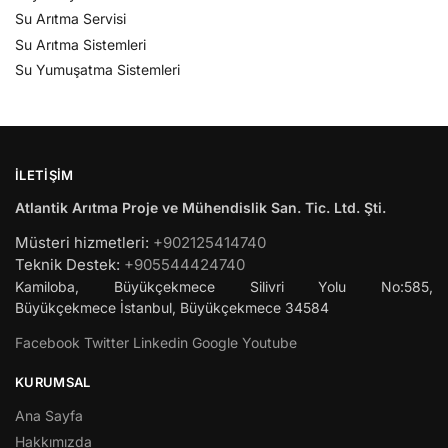
Su Arıtma Servisi
Su Arıtma Sistemleri
Su Yumuşatma Sistemleri
İLETIŞIM
Atlantik Arıtma Proje ve Mühendislik San. Tic. Ltd. Şti.
Müsteri hizmetleri:
+902125414740
Teknik Destek:
+905544424740
Kamiloba, Büyükçekmece Silivri Yolu No:585,
Büyükçekmece
İstanbul
,
Büyükçekmece
34584
Facebook
Twitter
Linkedin
Google
Youtube
KURUMSAL
Ana Sayfa
Hakkımızda