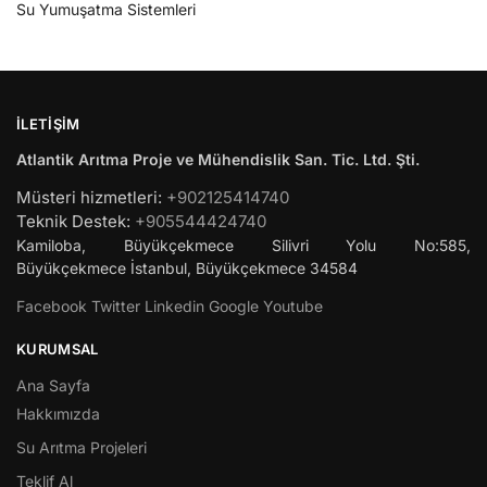
Su Yumuşatma Sistemleri
İLETIŞIM
Atlantik Arıtma Proje ve Mühendislik San. Tic. Ltd. Şti.
Müsteri hizmetleri:
+902125414740
Teknik Destek:
+905544424740
Kamiloba, Büyükçekmece Silivri Yolu No:585,
Büyükçekmece
İstanbul
,
Büyükçekmece
34584
Facebook
Twitter
Linkedin
Google
Youtube
KURUMSAL
Ana Sayfa
Hakkımızda
Su Arıtma Projeleri
Teklif Al