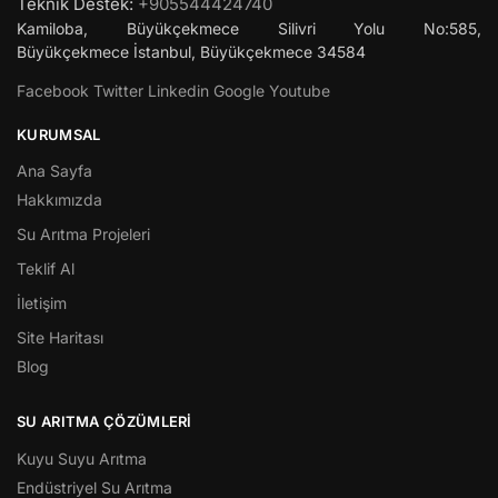
Teknik Destek:
+905544424740
Kamiloba, Büyükçekmece Silivri Yolu No:585,
Büyükçekmece
İstanbul
,
Büyükçekmece
34584
Facebook
Twitter
Linkedin
Google
Youtube
KURUMSAL
Ana Sayfa
Hakkımızda
Su Arıtma Projeleri
Teklif Al
İletişim
Site Haritası
Blog
SU ARITMA ÇÖZÜMLERI
Kuyu Suyu Arıtma
Endüstriyel Su Arıtma