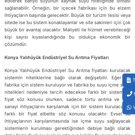
edilerek banyo suyunun kaynak suyu niteliğinde olması
sağlanabilir. Örneğin, bir içecek fabrikası için bu elzem
ihtiyaçların başında gelecektir. Büyük bir turizm tesisi veya
sitede ise bu sistem konaklayanlar ve site sakinleri için çok
büyük bir avantaj olacaktır. Maliyeti ile hizmet verebileceği
kişi sayısı kıyaslandığında bu oldukça ekonomik bir
çözümdür.
Konya Yalıhüyük Endüstriyel Su Arıtma Fiyatları
Konya Yalıhüyük Endüstriyel Su Arıtma fiyatları kurulacak
sistemin niteliklerine bağlı olarak değişebilir. Eğer bir
T
fabrika için sistem kuruluyor ve fabrika bu suyu içme suyu
nitelikleri nedeniyle tercih edecekse farklı bir sistem ve
fiyat söz konusu olurken, sadece tortu arıtma ve ağır
sanayi ihtiyaçlarını karşılamak için bir sistem kurulacaksa
farklı bir fiyat elbette söz konusu olacaktır. Evsel su
ihtiyaçlarının karşılanmasında ise içme suyu sağlayacak
sistemlerin kurulması gerektiğinden debiye bağlı olarak