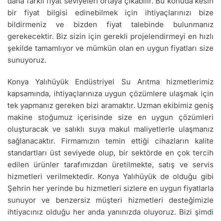
daha farklı fiyat seviyeleri ortaya çıkabilir. Bu konuda kesin
bir fiyat bilgisi edinebilmek için ihtiyaçlarınızı bize
bildirmeniz ve bizden fiyat talebinde bulunmanız
gerekecektir. Biz sizin için gerekli projelendirmeyi en hızlı
şekilde tamamlıyor ve mümkün olan en uygun fiyatları size
sunuyoruz.
Konya Yalıhüyük Endüstriyel Su Arıtma hizmetlerimiz
kapsamında, ihtiyaçlarınıza uygun çözümlere ulaşmak için
tek yapmanız gereken bizi aramaktır. Uzman ekibimiz geniş
makine stoğumuz içerisinde size en uygun çözümleri
oluşturacak ve salıklı suya makul maliyetlerle ulaşmanız
sağlanacaktır. Firmamızın temin ettiği cihazların kalite
standartları üst seviyede olup, bir sektörde en çok tercih
edilen ürünler tarafımızdan üretilmekte, satış ve servis
hizmetleri verilmektedir. Konya Yalıhüyük de olduğu gibi
Şehrin her yerinde bu hizmetleri sizlere en uygun fiyatlarla
sunuyor ve benzersiz müşteri hizmetleri desteğimizle
ihtiyacınız olduğu her anda yanınızda oluyoruz. Bizi şimdi