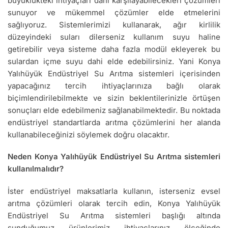
büyüklükteki ihtiyaçları dahi karşılayabilecekleri çözümleri
sunuyor ve mükemmel çözümler elde etmelerini
sağlıyoruz. Sistemlerimizi kullanarak, ağır kirlilik
düzeyindeki suları dilerseniz kullanım suyu haline
getirebilir veya sisteme daha fazla modül ekleyerek bu
sulardan içme suyu dahi elde edebilirsiniz. Yani Konya
Yalıhüyük Endüstriyel Su Arıtma sistemleri içerisinden
yapacağınız tercih ihtiyaçlarınıza bağlı olarak
biçimlendirilebilmekte ve sizin beklentilerinizle örtüşen
sonuçları elde edebilmeniz sağlanabilmektedir. Bu noktada
endüstriyel standartlarda arıtma çözümlerini her alanda
kullanabileceğinizi söylemek doğru olacaktır.
Neden Konya Yalıhüyük Endüstriyel Su Arıtma sistemleri
kullanılmalıdır?
İster endüstriyel maksatlarla kullanın, isterseniz evsel
arıtma çözümleri olarak tercih edin, Konya Yalıhüyük
Endüstriyel Su Arıtma sistemleri başlığı altında
sunduğumuz ürünlerimiz ihtiyaçlarınız ölçeğinde