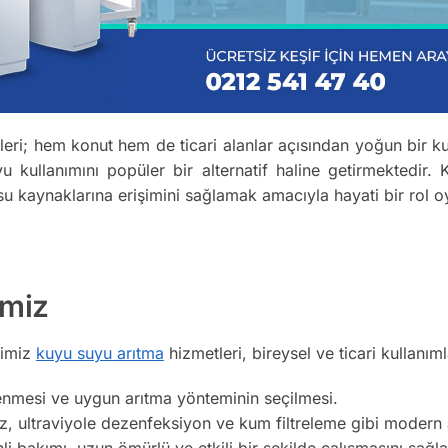
ri; hem konut hem de ticari alanlar açısından yoğun bir kul
 kullanımını popüler bir alternatif haline getirmektedir.
ir su kaynaklarına erişimini sağlamak amacıyla hayati bir rol 
imiz
ğimiz
kuyu suyu arıtma
hizmetleri, bireysel ve ticari kullanımla
enmesi ve uygun arıtma yönteminin seçilmesi.
 ultraviyole dezenfeksiyon ve kum filtreleme gibi modern ar
i bakımı, uzun ömürlü ve etkili bir şekilde çalışmasını sağla