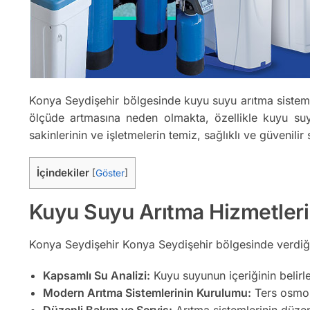
Konya Seydişehir bölgesinde kuyu suyu arıtma sistemle
ölçüde artmasına neden olmakta, özellikle kuyu suyu
sakinlerinin ve işletmelerin temiz, sağlıklı ve güvenil
İçindekiler
[
Göster
]
Kuyu Suyu Arıtma Hizmetler
Konya Seydişehir Konya Seydişehir bölgesinde verdi
Kapsamlı Su Analizi:
Kuyu suyunun içeriğinin belirl
Modern Arıtma Sistemlerinin Kurulumu:
Ters osmoz,
Düzenli Bakım ve Servis:
Arıtma sistemlerinin düzenl