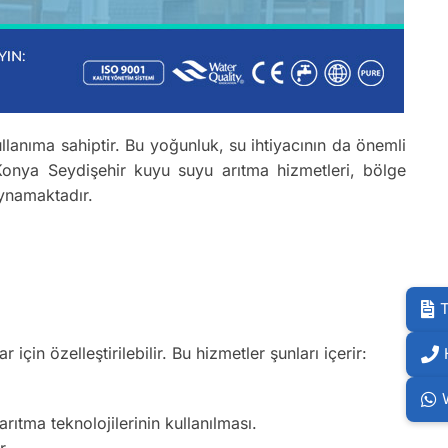
lanıma sahiptir. Bu yoğunluk, su ihtiyacının da önemli
 Konya Seydişehir kuyu suyu arıtma hizmetleri, bölge
oynamaktadır.
T
r için özelleştirilebilir. Bu hizmetler şunları içerir:
ıtma teknolojilerinin kullanılması.
r.