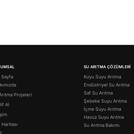
RUMSAL
SU ARITMA ÇÖZÜMLERI
 Sayfa
Kuyu Suyu Arıtma
kımızda
Endüstriyel Su Arıtma
Saf Su Arıtma
Arıtma Projeleri
Şebeke Suyu Arıtma
if Al
İçme Suyu Arıtma
işim
Havuz Suyu Arıtma
 Haritası
Su Arıtma Bakımı
g