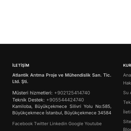
İLETIŞIM
KU
Atlantik Arıtma Proje ve Mühendislik San. Tic.
Ana
Ltd. Şti.
Hak
Müsteri hizmetleri:
+902125414740
Su 
Teknik Destek:
+905544424740
Tekl
Kamiloba, Büyükçekmece Silivri Yolu No:585,
İlet
Büyükçekmece
İstanbul
,
Büyükçekmece
34584
Site
Facebook
Twitter
Linkedin
Google
Youtube
Blo