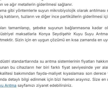
ın ve ağır metallerin giderilmesi sağlanır.
 gibi yöntemlerle suyun mikrobiyolojik olarak arıtılması s
atıların, tuzların ve diğer ince partiküllerin giderilmesi için
ları tamamlanıp, şebeke suyunun bağlanmasına kadar olan
triyel maksatlarla Konya Seydişehir Kuyu Suyu Arıtma si
rtmektir. Sizin için en uygun çözümü en kısa zamanda en uyg
üstri standartlarında su arıtma sistemlerinin fiyatları ha
lunan bu cihazların her biri farklı fiyat seviyesinde yer ala
n kalitesi bakımından fayda-maliyet kıyaslaması son derece
kında detaylı bilgi edinmek için bizi hemen arayınız. Size en
yu Arıtma
sayfamızı ziyaret edebilirsiniz.