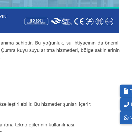
nıma sahiptir. Bu yoğunluk, su ihtiyacının da önemli
a Çumra kuyu suyu arıtma hizmetleri, bölge sakinlerinin
.
T
elleştirilebilir. Bu hizmetler şunları içerir:
ıtma teknolojilerinin kullanılması.
r.