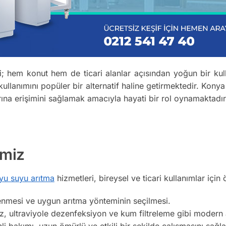
 hem konut hem de ticari alanlar açısından yoğun bir kulla
llanımını popüler bir alternatif haline getirmektedir. Kony
arına erişimini sağlamak amacıyla hayati bir rol oynamaktadır
imiz
yu suyu arıtma
hizmetleri, bireysel ve ticari kullanımlar için öz
enmesi ve uygun arıtma yönteminin seçilmesi.
 ultraviyole dezenfeksiyon ve kum filtreleme gibi modern ar
i bakımı, uzun ömürlü ve etkili bir şekilde çalışmasını sağla