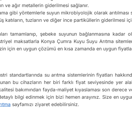
ın ve ağır metallerin giderilmesi sağlanır.
 gibi yöntemlerle suyun mikrobiyolojik olarak arıtılması s
atıların, tuzların ve diğer ince partiküllerin giderilmesi için
ları tamamlanıp, şebeke suyunun bağlanmasına kadar olan
riyel maksatlarla Konya Çumra Kuyu Suyu Arıtma sitemlerin
 Sizin için en uygun çözümü en kısa zamanda en uygun fiyatla
ri standartlarında su arıtma sistemlerinin fiyatları hakk
lunan bu cihazların her biri farklı fiyat seviyesinde yer ala
n kalitesi bakımından fayda-maliyet kıyaslaması son derece
 detaylı bilgi edinmek için bizi hemen arayınız. Size en uyg
rıtma
sayfamızı ziyaret edebilirsiniz.