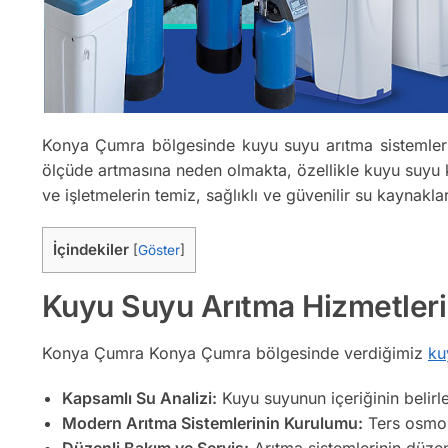
Konya Çumra bölgesinde kuyu suyu arıtma sistemleri;
ölçüde artmasına neden olmakta, özellikle kuyu suyu ku
ve işletmelerin temiz, sağlıklı ve güvenilir su kaynakl
İçindekiler
[
Göster
]
Kuyu Suyu Arıtma Hizmetler
Konya Çumra Konya Çumra bölgesinde verdiğimiz
ku
Kapsamlı Su Analizi:
Kuyu suyunun içeriğinin belirl
Modern Arıtma Sistemlerinin Kurulumu:
Ters osmoz,
Düzenli Bakım ve Servis:
Arıtma sistemlerinin düzenl