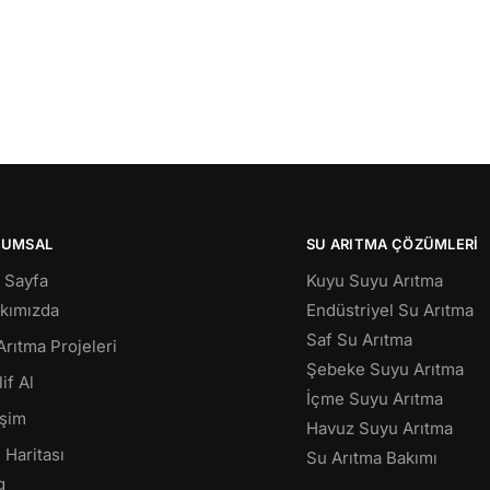
RUMSAL
SU ARITMA ÇÖZÜMLERI
 Sayfa
Kuyu Suyu Arıtma
kımızda
Endüstriyel Su Arıtma
Saf Su Arıtma
Arıtma Projeleri
Şebeke Suyu Arıtma
if Al
İçme Suyu Arıtma
işim
Havuz Suyu Arıtma
 Haritası
Su Arıtma Bakımı
g