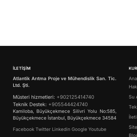
İLETIŞIM
KU
Atlantik Arıtma Proje ve Mühendislik San. Tic.
Ana
Ltd. Şti.
Hak
Müsteri hizmetleri:
+902125414740
Su 
Teknik Destek:
+905544424740
Tekl
Kamiloba, Büyükçekmece Silivri Yolu No:585,
İlet
Büyükçekmece
İstanbul
,
Büyükçekmece
34584
Site
Facebook
Twitter
Linkedin
Google
Youtube
Blo