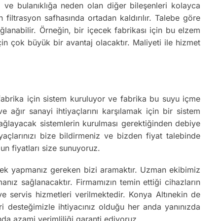
m ve bulanıklığa neden olan diğer bileşenleri kolayca
n filtrasyon safhasında ortadan kaldırılır. Talebe göre
anabilir. Örneğin, bir içecek fabrikası için bu elzem
çin çok büyük bir avantaj olacaktır. Maliyeti ile hizmet
r fabrika için sistem kuruluyor ve fabrika bu suyu içme
e ağır sanayi ihtiyaçlarını karşılamak için bir sistem
 sağlayacak sistemlerin kurulması gerektiğinden debiye
iyaçlarınızı bize bildirmeniz ve bizden fiyat talebinde
un fiyatları size sunuyoruz.
 tek yapmanız gereken bizi aramaktır. Uzman ekibimiz
nız sağlanacaktır. Firmamızın temin ettiği cihazların
ve servis hizmetleri verilmektedir. Konya Altınekin de
ri desteğimizle ihtiyacınız olduğu her anda yanınızda
da azami verimliliği garanti ediyoruz.