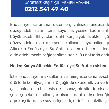
Endüstriyel su arıtma sistemleri; yalnızca endüstrid
düzeyindeki suları içme suyu seviyesine kadar arıt
büyüklükteki ihtiyaçları dahi karşılayabilecekleri
düzeyindeki suları dilerseniz kullanım suyu haline 
Altınekin Endüstriyel Su Arıtma sistemleri içerisinden
elde edebilmeniz sağlanabilmektedir. Bu noktada endüs
Neden Konya Altınekin Endüstriyel Su Arıtma sistemler
İster endüstriyel maksatlarla kullanın, isterseniz evs
ürünlerimiz ihtiyaçlarınız ölçeğinde ekonomik ve verim
çalışmakta olan bir tesis de olsanız, bir site de olsa
şehir şebekesini kullanıyor olsanız dahi, elde edeceğ
ağır koşullarda ise suyun içmek için değil, temizlik içi