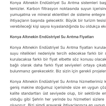
Konya Altınekin Endüstriyel Su Arıtma sistemleri baş
temizler. Karbon filtrasyon noktasında suyun içerisind
yumuşatma ve mineral eklentileri de sisteme entegre 
ihtiyaçların başında gelecektir. Büyük bir turizm tesis
verebileceği kişi sayısı kıyaslandığında bu oldukça 
Konya Altınekin Endüstriyel Su Arıtma Fiyatları
Konya Altınekin Endüstriyel Su Arıtma fiyatları kurula
suyu nitelikleri nedeniyle tercih edecekse farklı bir
kurulacaksa farklı bir fiyat elbette söz konusu olaca
bağlı olarak daha farklı fiyat seviyeleri ortaya çıkab
bulunmanız gerekecektir. Biz sizin için gerekli projel
Konya Altınekin Endüstriyel Su Arıtma hizmetlerimiz
geniş makine stoğumuz içerisinde size en uygun çözüm
kalite standartları üst seviyede olup, bir sektörde e
olduğu gibi Şehrin her yerinde bu hizmetleri sizlere
oluyoruz. Bizi şimdi arayarak ihtiyaçlarınıza en uygu