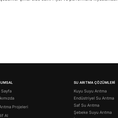
RUMSAL
SU ARITMA ÇÖZÜMLERI
 Sayfa
Kuyu Suyu Arıtma
kımızda
Endüstriyel Su Arıtma
Saf Su Arıtma
Arıtma Projeleri
Şebeke Suyu Arıtma
if Al