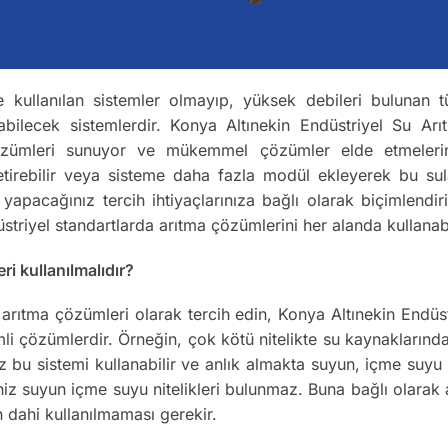
e kullanılan sistemler olmayıp, yüksek debileri bulunan tü
abilecek sistemlerdir. Konya Altınekin Endüstriyel Su Arı
 çözümleri sunuyor ve mükemmel çözümler elde etmelerini s
getirebilir veya sisteme daha fazla modül ekleyerek bu su
 yapacağınız tercih ihtiyaçlarınıza bağlı olarak biçimlendiri
triyel standartlarda arıtma çözümlerini her alanda kullanab
i kullanılmalıdır?
el arıtma çözümleri olarak tercih edin, Konya Altınekin Endü
li çözümlerdir. Örneğin, çok kötü nitelikte su kaynaklarında
nız bu sistemi kullanabilir ve anlık almakta suyun, içme suy
iniz suyun içme suyu nitelikleri bulunmaz. Buna bağlı olar
n dahi kullanılmaması gerekir.