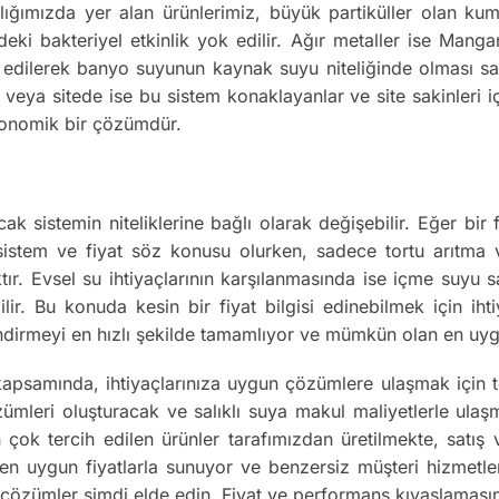
lığımızda yer alan ürünlerimiz, büyük partiküller olan ku
eki bakteriyel etkinlik yok edilir. Ağır metaller ise Manga
edilerek banyo suyunun kaynak suyu niteliğinde olması sağl
i veya sitede ise bu sistem konaklayanlar ve site sakinleri i
ekonomik bir çözümdür.
cak sistemin niteliklerine bağlı olarak değişebilir. Eğer bi
 sistem ve fiyat söz konusu olurken, sadece tortu arıtma v
ktır. Evsel su ihtiyaçlarının karşılanmasında ise içme suyu
ilir. Bu konuda kesin bir fiyat bilgisi edinebilmek için iht
endirmeyi en hızlı şekilde tamamlıyor ve mümkün olan en uyg
 kapsamında, ihtiyaçlarınıza uygun çözümlere ulaşmak için
leri oluşturacak ve salıklı suya makul maliyetlerle ulaşma
n çok tercih edilen ürünler tarafımızdan üretilmekte, satış 
 en uygun fiyatlarla sunuyor ve benzersiz müşteri hizmetle
n çözümler şimdi elde edin. Fiyat ve performans kıyaslamasın