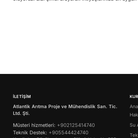
İLETIŞIM
KU
Atlantik Arıtma Proje ve Mühendislik San. Tic.
Ana
Ltd. Şti.
Hak
Müsteri hizmetleri:
+902125414740
Su 
Teknik Destek:
+905544424740
Tekl