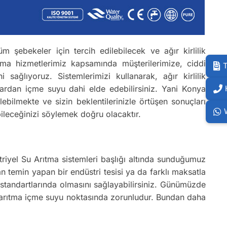
m şebekeler için tercih edilebilecek ve ağır kirlilik
tma hizmetlerimiz kapsamında müşterilerimize, ciddi
T
ağlıyoruz. Sistemlerimizi kullanarak, ağır kirlilik
lardan içme suyu dahi elde edebilirsiniz. Yani Konya
lebilmekte ve sizin beklentilerinizle örtüşen sonuçları
ileceğinizi söylemek doğru olacaktır.
striyel Su Arıtma sistemleri başlığı altında sunduğumuz
n temin yapan bir endüstri tesisi ya da farklı maksatla
u standartlarında olmasını sağlayabilirsiniz. Günümüzde
ak arıtma içme suyu noktasında zorunludur. Bundan daha