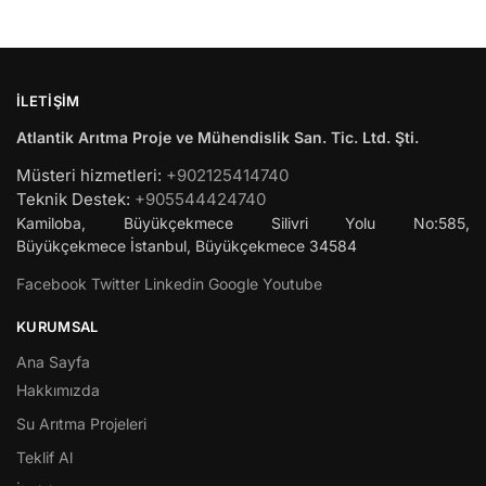
İLETIŞIM
Atlantik Arıtma Proje ve Mühendislik San. Tic. Ltd. Şti.
Müsteri hizmetleri:
+902125414740
Teknik Destek:
+905544424740
Kamiloba, Büyükçekmece Silivri Yolu No:585,
Büyükçekmece
İstanbul
,
Büyükçekmece
34584
Facebook
Twitter
Linkedin
Google
Youtube
KURUMSAL
Ana Sayfa
Hakkımızda
Su Arıtma Projeleri
Teklif Al