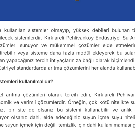
e kullanılan sistemler olmayıp, yüksek debileri bulunan tü
lecek sistemlerdir. Kırklareli Pehlivanköy Endüstriyel Su 
 çözümleri sunuyor ve mükemmel çözümler elde etmelerini s
tirebilir veya sisteme daha fazla modül ekleyerek bu sular
n yapacağınız tercih ihtiyaçlarınıza bağlı olarak biçimlendir
triyel standartlarda arıtma çözümlerini her alanda kullanab
temleri kullanılmalıdır?
sel arıtma çözümleri olarak tercih edin, Kırklareli Pehliv
omik ve verimli çözümlerdir. Örneğin, çok kötü nitelikte su
ız, bir site de olsanız bu sistemi kullanabilir ve anlı
nıyor olsanız dahi, elde edeceğiniz suyun içme suyu nite
 suyun içmek için değil, temizlik için dahi kullanılmaması g