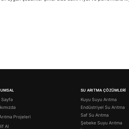
RUMSAL
SU ARITMA ÇÖZÜMLERI
 Sayfa
Kuyu Suyu Arıtma
kımızda
Endüstriyel Su Arıtma
Saf Su Arıtma
Arıtma Projeleri
Şebeke Suyu Arıtma
if Al