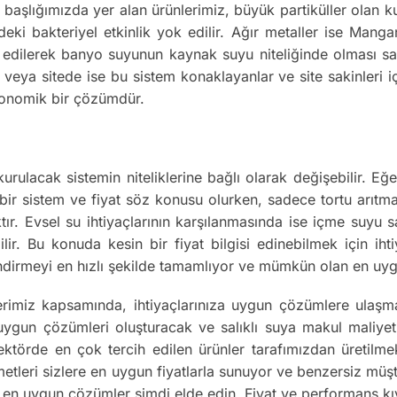
i başlığımızda yer alan ürünlerimiz, büyük partiküller olan 
eki bakteriyel etkinlik yok edilir. Ağır metaller ise Manga
edilerek banyo suyunun kaynak suyu niteliğinde olması sağl
i veya sitede ise bu sistem konaklayanlar ve site sakinleri i
ekonomik bir çözümdür.
kurulacak sistemin niteliklerine bağlı olarak değişebilir. E
 bir sistem ve fiyat söz konusu olurken, sadece tortu arıtma 
ktır. Evsel su ihtiyaçlarının karşılanmasında ise içme suyu
ilir. Bu konuda kesin bir fiyat bilgisi edinebilmek için iht
endirmeyi en hızlı şekilde tamamlıyor ve mümkün olan en uyg
tlerimiz kapsamında, ihtiyaçlarınıza uygun çözümlere ulaş
ygun çözümleri oluşturacak ve salıklı suya makul maliyetle
sektörde en çok tercih edilen ürünler tarafımızdan üretilmekt
tleri sizlere en uygun fiyatlarla sunuyor ve benzersiz müşt
za en uygun çözümler şimdi elde edin. Fiyat ve performans kı