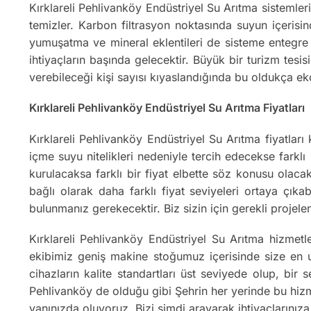
Kırklareli Pehlivanköy Endüstriyel Su Arıtma sistemler
temizler. Karbon filtrasyon noktasında suyun içerisind
yumuşatma ve mineral eklentileri de sisteme entegre 
ihtiyaçların başında gelecektir. Büyük bir turizm tesis
verebileceği kişi sayısı kıyaslandığında bu oldukça 
Kırklareli Pehlivanköy Endüstriyel Su Arıtma Fiyatları
Kırklareli Pehlivanköy Endüstriyel Su Arıtma fiyatları 
içme suyu nitelikleri nedeniyle tercih edecekse farklı
kurulacaksa farklı bir fiyat elbette söz konusu olaca
bağlı olarak daha farklı fiyat seviyeleri ortaya çıkab
bulunmanız gerekecektir. Biz sizin için gerekli projel
Kırklareli Pehlivanköy Endüstriyel Su Arıtma hizme
ekibimiz geniş makine stoğumuz içerisinde size en u
cihazların kalite standartları üst seviyede olup, bir 
Pehlivanköy de olduğu gibi Şehrin her yerinde bu hizme
yanınızda oluyoruz. Bizi şimdi arayarak ihtiyaçlarını