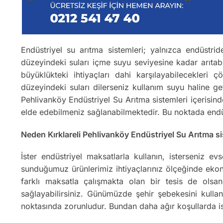
Endüstriyel su arıtma sistemleri; yalnızca endüstrid
düzeyindeki suları içme suyu seviyesine kadar arıtabi
büyüklükteki ihtiyaçları dahi karşılayabilecekleri
düzeyindeki suları dilerseniz kullanım suyu haline ge
Pehlivanköy Endüstriyel Su Arıtma sistemleri içerisinde
elde edebilmeniz sağlanabilmektedir. Bu noktada endüs
Neden Kırklareli Pehlivanköy Endüstriyel Su Arıtma sis
İster endüstriyel maksatlarla kullanın, isterseniz ev
sunduğumuz ürünlerimiz ihtiyaçlarınız ölçeğinde ekon
farklı maksatla çalışmakta olan bir tesis de olsan
sağlayabilirsiniz. Günümüzde şehir şebekesini kulla
noktasında zorunludur. Bundan daha ağır koşullarda ise