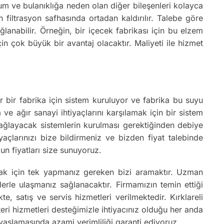
kum ve bulanıklığa neden olan diğer bileşenleri kolayca
n filtrasyon safhasında ortadan kaldırılır. Talebe göre
anabilir. Örneğin, bir içecek fabrikası için bu elzem
çin çok büyük bir avantaj olacaktır. Maliyeti ile hizmet
ğer bir fabrika için sistem kuruluyor ve fabrika bu suyu
ve ağır sanayi ihtiyaçlarını karşılamak için bir sistem
 sağlayacak sistemlerin kurulması gerektiğinden debiye
iyaçlarınızı bize bildirmeniz ve bizden fiyat talebinde
un fiyatları size sunuyoruz.
mak için tek yapmanız gereken bizi aramaktır. Uzman
rle ulaşmanız sağlanacaktır. Firmamızın temin ettiği
e, satış ve servis hizmetleri verilmektedir. Kırklareli
eri hizmetleri desteğimizle ihtiyacınız olduğu her anda
yaslamasında azami verimliliği garanti ediyoruz.