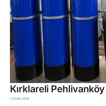
Kırklareli Pehlivankö
1 OCAK 2024