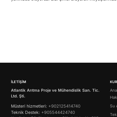
İLETIŞIM
KU
Atlantik Arıtma Proje ve Mühendislik San. Tic.
Ana
Ltd. Şti.
Hak
Müsteri hizmetleri:
+902125414740
Su 
Teknik Destek:
+905544424740
Tekl