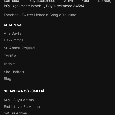
Kamiloba, Büyükçekmece Silivri Yolu No:585,
Büyükçekmece
İstanbul
,
Büyükçekmece
34584
Facebook
Twitter
Linkedin
Google
Youtube
KURUMSAL
Ana Sayfa
Hakkımızda
Su Arıtma Projeleri
Teklif Al
İletişim
Site Haritası
Blog
SU ARITMA ÇÖZÜMLERI
Kuyu Suyu Arıtma
Endüstriyel Su Arıtma
Saf Su Arıtma