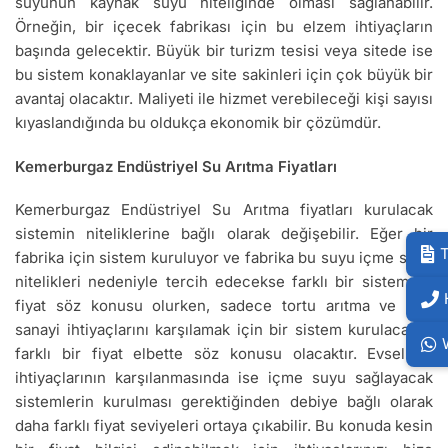
suyunun kaynak suyu niteliğinde olması sağlanabilir.
Örneğin, bir içecek fabrikası için bu elzem ihtiyaçların
başında gelecektir. Büyük bir turizm tesisi veya sitede ise
bu sistem konaklayanlar ve site sakinleri için çok büyük bir
avantaj olacaktır. Maliyeti ile hizmet verebileceği kişi sayısı
kıyaslandığında bu oldukça ekonomik bir çözümdür.
Kemerburgaz Endüstriyel Su Arıtma Fiyatları
Kemerburgaz Endüstriyel Su Arıtma fiyatları kurulacak
sistemin niteliklerine bağlı olarak değişebilir. Eğer bir
T
fabrika için sistem kuruluyor ve fabrika bu suyu içme suyu
nitelikleri nedeniyle tercih edecekse farklı bir sistem ve
fiyat söz konusu olurken, sadece tortu arıtma ve ağır
sanayi ihtiyaçlarını karşılamak için bir sistem kurulacaksa
farklı bir fiyat elbette söz konusu olacaktır. Evsel su
ihtiyaçlarının karşılanmasında ise içme suyu sağlayacak
sistemlerin kurulması gerektiğinden debiye bağlı olarak
daha farklı fiyat seviyeleri ortaya çıkabilir. Bu konuda kesin