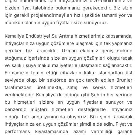
bilgisi edinebilmek için ihtiyaçlarınızı bize bildirmeniz ve
bizden fiyat talebinde bulunmanız gerekecektir. Biz sizin
için gerekli projelendirmeyi en hızlı şekilde tamamlıyor ve
mümkün olan en uygun fiyatları size sunuyoruz.
Kemaliye Endüstriyel Su Arıtma hizmetlerimiz kapsamında,
ihtiyaçlarınıza uygun çözümlere ulaşmak için tek yapmanız
gereken bizi aramaktır. Uzman ekibimiz geniş makine
stoğumuz içerisinde size en uygun çözümleri oluşturacak
ve salıklı suya makul maliyetlerle ulaşmanız sağlanacaktır.
Firmamızın temin ettiği cihazların kalite standartları üst
seviyede olup, bir sektörde en çok tercih edilen ürünler
tarafımızdan üretilmekte, satış ve servis hizmetleri
verilmektedir. Kemaliye de olduğu gibi Şehrin her yerinde
bu hizmetleri sizlere en uygun fiyatlarla sunuyor ve
benzersiz müşteri hizmetleri desteğimizle ihtiyacınız
olduğu her anda yanınızda oluyoruz. Bizi şimdi arayarak
ihtiyaçlarınıza en uygun çözümler şimdi elde edin. Fiyat ve
performans kıyaslamasında azami verimliliği garanti