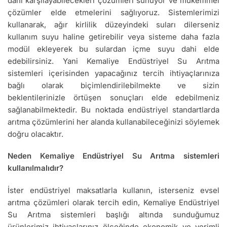
dahi karşılayabilecekleri çözümleri sunuyor ve mükemmel
çözümler elde etmelerini sağlıyoruz. Sistemlerimizi
kullanarak, ağır kirlilik düzeyindeki suları dilerseniz
kullanım suyu haline getirebilir veya sisteme daha fazla
modül ekleyerek bu sulardan içme suyu dahi elde
edebilirsiniz. Yani Kemaliye Endüstriyel Su Arıtma
sistemleri içerisinden yapacağınız tercih ihtiyaçlarınıza
bağlı olarak biçimlendirilebilmekte ve sizin
beklentilerinizle örtüşen sonuçları elde edebilmeniz
sağlanabilmektedir. Bu noktada endüstriyel standartlarda
arıtma çözümlerini her alanda kullanabileceğinizi söylemek
doğru olacaktır.
Neden Kemaliye Endüstriyel Su Arıtma sistemleri
kullanılmalıdır?
İster endüstriyel maksatlarla kullanın, isterseniz evsel
arıtma çözümleri olarak tercih edin, Kemaliye Endüstriyel
Su Arıtma sistemleri başlığı altında sunduğumuz
ürünlerimiz ihtiyaçlarınız ölçeğinde ekonomik ve verimli