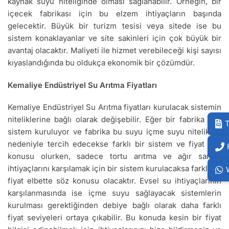
kaynak suyu niteliğinde olması sağlanabilir. Örneğin, bir
içecek fabrikası için bu elzem ihtiyaçların başında
gelecektir. Büyük bir turizm tesisi veya sitede ise bu
sistem konaklayanlar ve site sakinleri için çok büyük bir
avantaj olacaktır. Maliyeti ile hizmet verebileceği kişi sayısı
kıyaslandığında bu oldukça ekonomik bir çözümdür.
Kemaliye Endüstriyel Su Arıtma Fiyatları
Kemaliye Endüstriyel Su Arıtma fiyatları kurulacak sistemin
niteliklerine bağlı olarak değişebilir. Eğer bir fabrika için
T
sistem kuruluyor ve fabrika bu suyu içme suyu nitelikleri
nedeniyle tercih edecekse farklı bir sistem ve fiyat söz
konusu olurken, sadece tortu arıtma ve ağır sanayi
ihtiyaçlarını karşılamak için bir sistem kurulacaksa farklı bir
fiyat elbette söz konusu olacaktır. Evsel su ihtiyaçlarının
karşılanmasında ise içme suyu sağlayacak sistemlerin
kurulması gerektiğinden debiye bağlı olarak daha farklı
fiyat seviyeleri ortaya çıkabilir. Bu konuda kesin bir fiyat