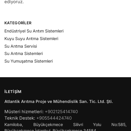
ediyoruz.
KATEGORILER
Endüstriyel Su Arıtım Sistemleri
Kuyu Suyu Arıtma Sistemleri
Su Arıtma Servisi
Su Arıtma Sistemleri
Su Yumuşatma Sistemleri
İLETIŞIM
Atlantik Arıtma Proje ve Mühendislik San. Tic. Ltd. Şti.
Müsteri hizmetleri:
+902125414740
Teknik Destek:
+905544424740
Kamiloba, Büyükçekmece Silivri Yolu No:585,
Büyükçekmece
İstanbul
,
Büyükçekmece
34584