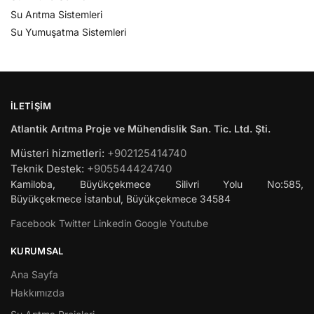
Su Arıtma Sistemleri
Su Yumuşatma Sistemleri
İLETIŞIM
Atlantik Arıtma Proje ve Mühendislik San. Tic. Ltd. Şti.
Müsteri hizmetleri:
+902125414740
Teknik Destek:
+905544424740
Kamiloba, Büyükçekmece Silivri Yolu No:585,
Büyükçekmece
İstanbul
,
Büyükçekmece
34584
Facebook
Twitter
Linkedin
Google
Youtube
KURUMSAL
Ana Sayfa
Hakkımızda