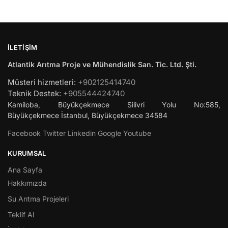
İLETIŞIM
Atlantik Arıtma Proje ve Mühendislik San. Tic. Ltd. Şti.
Müsteri hizmetleri:
+902125414740
Teknik Destek:
+905544424740
Kamiloba, Büyükçekmece Silivri Yolu No:585,
Büyükçekmece
İstanbul
,
Büyükçekmece
34584
Facebook
Twitter
Linkedin
Google
Youtube
KURUMSAL
Ana Sayfa
Hakkımızda
Su Arıtma Projeleri
Teklif Al