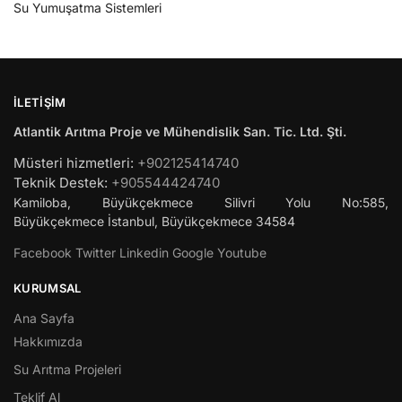
Su Yumuşatma Sistemleri
İLETIŞIM
Atlantik Arıtma Proje ve Mühendislik San. Tic. Ltd. Şti.
Müsteri hizmetleri:
+902125414740
Teknik Destek:
+905544424740
Kamiloba, Büyükçekmece Silivri Yolu No:585,
Büyükçekmece
İstanbul
,
Büyükçekmece
34584
Facebook
Twitter
Linkedin
Google
Youtube
KURUMSAL
Ana Sayfa
Hakkımızda
Su Arıtma Projeleri
Teklif Al