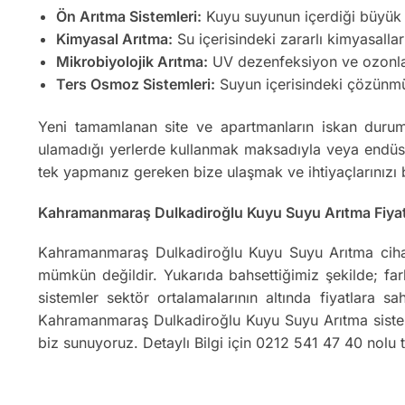
Ön Arıtma Sistemleri:
Kuyu suyunun içerdiği büyük par
Kimyasal Arıtma:
Su içerisindeki zararlı kimyasallar
Mikrobiyolojik Arıtma:
UV dezenfeksiyon ve ozonlama
Ters Osmoz Sistemleri:
Suyun içerisindeki çözünmüş k
Yeni tamamlanan site ve apartmanların iskan durum
ulamadığı yerlerde kullanmak maksadıyla veya endüstr
tek yapmanız gereken bize ulaşmak ve ihtiyaçlarınızı 
Kahramanmaraş Dulkadiroğlu Kuyu Suyu Arıtma Fiyat
Kahramanmaraş Dulkadiroğlu Kuyu Suyu Arıtma cihazl
mümkün değildir. Yukarıda bahsettiğimiz şekilde; farkl
sistemler sektör ortalamalarının altında fiyatlara 
Kahramanmaraş Dulkadiroğlu Kuyu Suyu Arıtma sistemle
biz sunuyoruz. Detaylı Bilgi için 0212 541 47 40 nolu