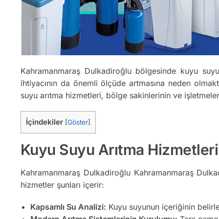
Kahramanmaraş Dulkadiroğlu bölgesinde kuyu suyu a
ihtiyacının da önemli ölçüde artmasına neden olmakta
suyu arıtma hizmetleri, bölge sakinlerinin ve işletmele
İçindekiler
[
Göster
]
Kuyu Suyu Arıtma Hizmetler
Kahramanmaraş Dulkadiroğlu Kahramanmaraş Dulkad
hizmetler şunları içerir:
Kapsamlı Su Analizi:
Kuyu suyunun içeriğinin belirl
Modern Arıtma Sistemlerinin Kurulumu:
Ters osmoz,