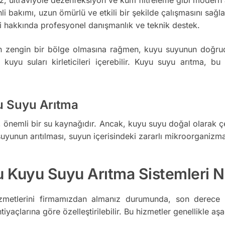
i bakımı, uzun ömürlü ve etkili bir şekilde çalışmasını sağla
i hakkında profesyonel danışmanlık ve teknik destek.
zengin bir bölge olmasına rağmen, kuyu suyunun doğrudan ku
yu suları kirleticileri içerebilir. Kuyu suyu arıtma, bu ki
 Suyu Arıtma
nemli bir su kaynağıdır. Ancak, kuyu suyu doğal olarak çeşitl
yunun arıtılması, suyun içerisindeki zararlı mikroorganizmala
Kuyu Suyu Arıtma Sistemleri Nas
etlerini firmamızdan almanız durumunda, son derece nit
htiyaçlarına göre özelleştirilebilir. Bu hizmetler genellikle aş