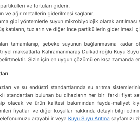
tikülleri ve tortuları giderir.
ın ve ağır metallerin giderilmesi sağlanır.
 gibi yöntemlerle suyun mikrobiyolojik olarak arıtılması s
atıların, tuzların ve diğer ince partiküllerin giderilmesi için
ları tamamlanıp, şebeke suyunun bağlanmasına kadar olan
iyel maksatlarla Kahramanmaraş Dulkadiroğlu Kuyu Suyu Arı
belirtmektir. Sizin için en uygun çözümü en kısa zamanda en
ları
arı ve su endüstri standartlarında su arıtma sistemlerini
ı standartları bulunan bu cihazların her biri farklı fiyat se
sahip olacak ve ürün kalitesi bakımından fayda-maliyet kı
ri fiyatları ve diğer koşullar hakkında detaylı bilgi edin
 telefonumuzu arayabilir veya
Kuyu Suyu Arıtma
sayfamızı ziy