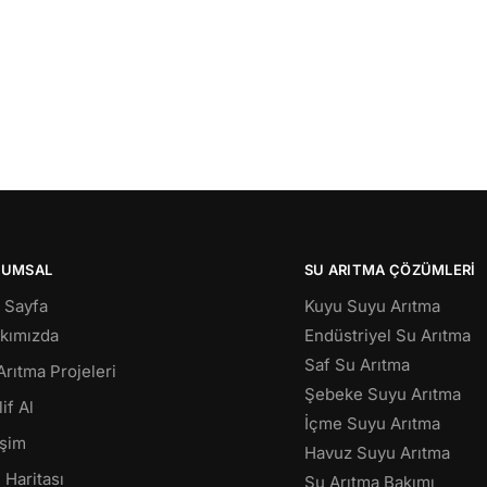
RUMSAL
SU ARITMA ÇÖZÜMLERI
 Sayfa
Kuyu Suyu Arıtma
kımızda
Endüstriyel Su Arıtma
Saf Su Arıtma
Arıtma Projeleri
Şebeke Suyu Arıtma
if Al
İçme Suyu Arıtma
işim
Havuz Suyu Arıtma
 Haritası
Su Arıtma Bakımı