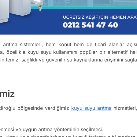
rıtma sistemleri; hem konut hem de ticari alanlar açısı
, özellikle kuyu suyu kullanımını popüler bir alternatif 
rin temiz, sağlıklı ve güvenilir su kaynaklarına erişimini sa
imiz
iroğlu bölgesinde verdiğimiz
kuyu suyu arıtma
hizmetleri,
enmesi ve uygun arıtma yönteminin seçilmesi.
 ultraviyole dezenfeksiyon ve kum filtreleme gibi modern ar