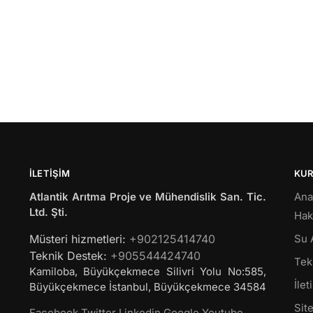
İLETIŞIM
KU
Atlantik Arıtma Proje ve Mühendislik San. Tic.
Ana
Ltd. Şti.
Hak
Müsteri hizmetleri:
+902125414740
Su 
Teknik Destek:
+905544424740
Tekl
Kamiloba, Büyükçekmece Silivri Yolu No:585,
İlet
Büyükçekmece
İstanbul
,
Büyükçekmece
34584
Site
Facebook
Twitter
Linkedin
Google
Youtube