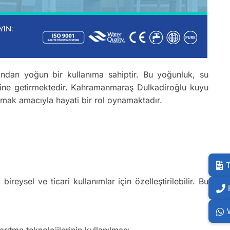
ndan yoğun bir kullanıma sahiptir. Bu yoğunluk, su
haline getirmektedir. Kahramanmaraş Dulkadiroğlu kuyu
ğlamak amacıyla hayati bir rol oynamaktadır.
T
 bireysel ve ticari kullanımlar için özelleştirilebilir. Bu
ıtma teknolojilerinin kullanılması.