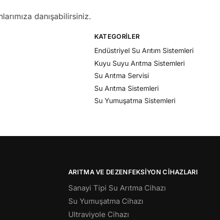
larımıza danışabilirsiniz.
KATEGORILER
Endüstriyel Su Arıtım Sistemleri
Kuyu Suyu Arıtma Sistemleri
Su Arıtma Servisi
Su Arıtma Sistemleri
Su Yumuşatma Sistemleri
ARITMA VE DEZENFEKSIYON CIHAZLARI
Sanayi Tipi Su Arıtma Cihazı
Su Yumuşatma Cihazı
Ultraviyole Cihazı