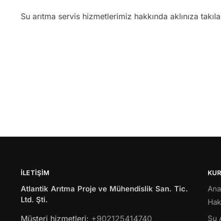
Su arıtma servis hizmetlerimiz hakkında aklınıza takıl
İLETIŞIM
KU
Atlantik Arıtma Proje ve Mühendislik San. Tic.
Ana
Ltd. Şti.
Hak
Müsteri hizmetleri:
+902125414740
Su 