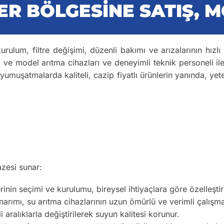
urulum, filtre değişimi, düzenli bakımı ve arızalarının hızl
a ve model arıtma cihazları ve deneyimli teknik personeli ile
 yumuşatmalarda kaliteli, cazip fiyatlı ürünlerin yanında, yete
azesi sunar:
inin seçimi ve kurulumu, bireysel ihtiyaçlara göre özelleştiril
arımı, su arıtma cihazlarının uzun ömürlü ve verimli çalışma
li aralıklarla değiştirilerek suyun kalitesi korunur.