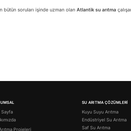
an bütün soruları işinde uzman olan
Atlantik su arıtma
çalışan
RUMSAL
SU ARITMA ÇÖZÜMLERI
 Sayfa
Kuyu Suyu Arıtma
kımızda
Endüstriyel Su Arıtma
Saf Su Arıtma
Arıtma Projeleri