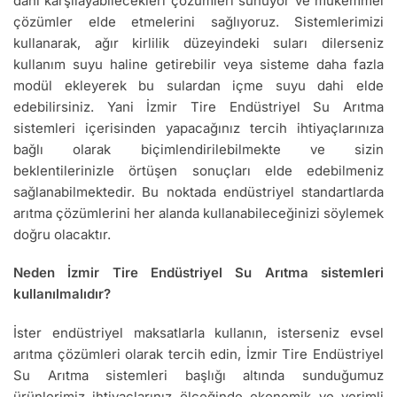
dahi karşılayabilecekleri çözümleri sunuyor ve mükemmel
çözümler elde etmelerini sağlıyoruz. Sistemlerimizi
kullanarak, ağır kirlilik düzeyindeki suları dilerseniz
kullanım suyu haline getirebilir veya sisteme daha fazla
modül ekleyerek bu sulardan içme suyu dahi elde
edebilirsiniz. Yani İzmir Tire Endüstriyel Su Arıtma
sistemleri içerisinden yapacağınız tercih ihtiyaçlarınıza
bağlı olarak biçimlendirilebilmekte ve sizin
beklentilerinizle örtüşen sonuçları elde edebilmeniz
sağlanabilmektedir. Bu noktada endüstriyel standartlarda
arıtma çözümlerini her alanda kullanabileceğinizi söylemek
doğru olacaktır.
Neden İzmir Tire Endüstriyel Su Arıtma sistemleri
kullanılmalıdır?
İster endüstriyel maksatlarla kullanın, isterseniz evsel
arıtma çözümleri olarak tercih edin, İzmir Tire Endüstriyel
Su Arıtma sistemleri başlığı altında sunduğumuz
ürünlerimiz ihtiyaçlarınız ölçeğinde ekonomik ve verimli