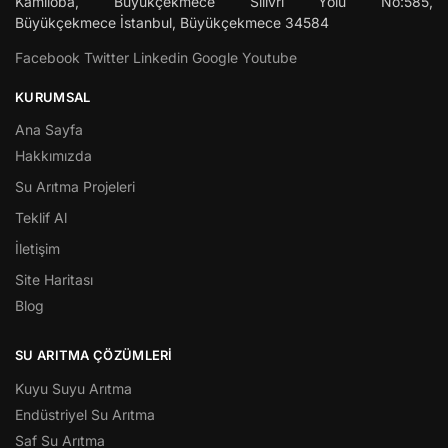
Kamiloba, Büyükçekmece Silivri Yolu No:585,
Büyükçekmece
İstanbul
,
Büyükçekmece
34584
Facebook
Twitter
Linkedin
Google
Youtube
KURUMSAL
Ana Sayfa
Hakkımızda
Su Arıtma Projeleri
Teklif Al
İletişim
Site Haritası
Blog
SU ARITMA ÇÖZÜMLERI
Kuyu Suyu Arıtma
Endüstriyel Su Arıtma
Saf Su Arıtma