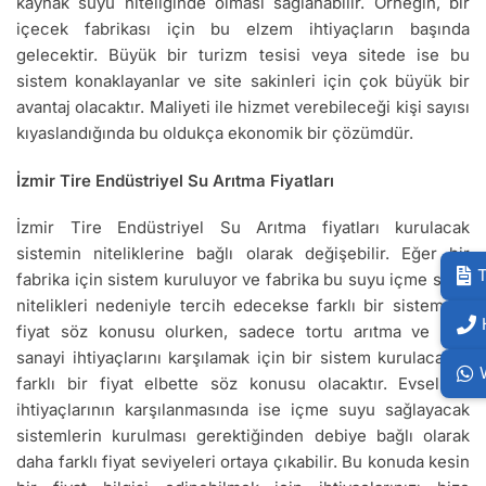
kaynak suyu niteliğinde olması sağlanabilir. Örneğin, bir
içecek fabrikası için bu elzem ihtiyaçların başında
gelecektir. Büyük bir turizm tesisi veya sitede ise bu
sistem konaklayanlar ve site sakinleri için çok büyük bir
avantaj olacaktır. Maliyeti ile hizmet verebileceği kişi sayısı
kıyaslandığında bu oldukça ekonomik bir çözümdür.
İzmir Tire Endüstriyel Su Arıtma Fiyatları
İzmir Tire Endüstriyel Su Arıtma fiyatları kurulacak
sistemin niteliklerine bağlı olarak değişebilir. Eğer bir
T
fabrika için sistem kuruluyor ve fabrika bu suyu içme suyu
nitelikleri nedeniyle tercih edecekse farklı bir sistem ve
fiyat söz konusu olurken, sadece tortu arıtma ve ağır
sanayi ihtiyaçlarını karşılamak için bir sistem kurulacaksa
farklı bir fiyat elbette söz konusu olacaktır. Evsel su
ihtiyaçlarının karşılanmasında ise içme suyu sağlayacak
sistemlerin kurulması gerektiğinden debiye bağlı olarak
daha farklı fiyat seviyeleri ortaya çıkabilir. Bu konuda kesin