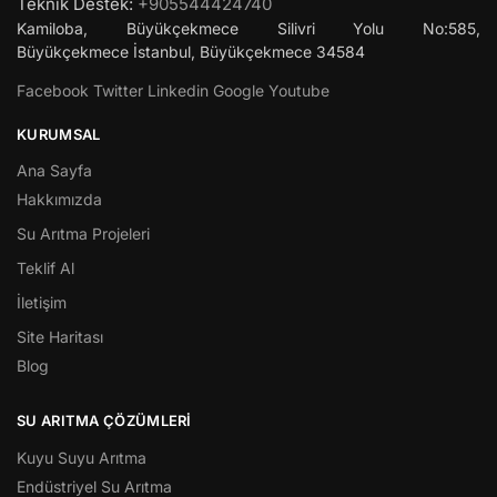
Teknik Destek:
+905544424740
Kamiloba, Büyükçekmece Silivri Yolu No:585,
Büyükçekmece
İstanbul
,
Büyükçekmece
34584
Facebook
Twitter
Linkedin
Google
Youtube
KURUMSAL
Ana Sayfa
Hakkımızda
Su Arıtma Projeleri
Teklif Al
İletişim
Site Haritası
Blog
SU ARITMA ÇÖZÜMLERI
Kuyu Suyu Arıtma
Endüstriyel Su Arıtma