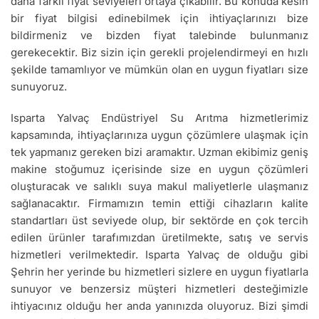
daha farklı fiyat seviyeleri ortaya çıkabilir. Bu konuda kesin
bir fiyat bilgisi edinebilmek için ihtiyaçlarınızı bize
bildirmeniz ve bizden fiyat talebinde bulunmanız
gerekecektir. Biz sizin için gerekli projelendirmeyi en hızlı
şekilde tamamlıyor ve mümkün olan en uygun fiyatları size
sunuyoruz.
Isparta Yalvaç Endüstriyel Su Arıtma hizmetlerimiz
kapsamında, ihtiyaçlarınıza uygun çözümlere ulaşmak için
tek yapmanız gereken bizi aramaktır. Uzman ekibimiz geniş
makine stoğumuz içerisinde size en uygun çözümleri
oluşturacak ve salıklı suya makul maliyetlerle ulaşmanız
sağlanacaktır. Firmamızın temin ettiği cihazların kalite
standartları üst seviyede olup, bir sektörde en çok tercih
edilen ürünler tarafımızdan üretilmekte, satış ve servis
hizmetleri verilmektedir. Isparta Yalvaç de olduğu gibi
Şehrin her yerinde bu hizmetleri sizlere en uygun fiyatlarla
sunuyor ve benzersiz müşteri hizmetleri desteğimizle
ihtiyacınız olduğu her anda yanınızda oluyoruz. Bizi şimdi