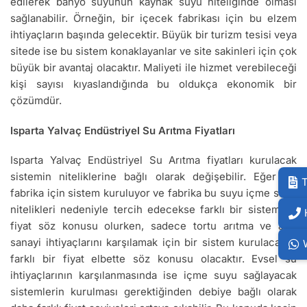
edilerek banyo suyunun kaynak suyu niteliğinde olması
sağlanabilir. Örneğin, bir içecek fabrikası için bu elzem
ihtiyaçların başında gelecektir. Büyük bir turizm tesisi veya
sitede ise bu sistem konaklayanlar ve site sakinleri için çok
büyük bir avantaj olacaktır. Maliyeti ile hizmet verebileceği
kişi sayısı kıyaslandığında bu oldukça ekonomik bir
çözümdür.
Isparta Yalvaç Endüstriyel Su Arıtma Fiyatları
Isparta Yalvaç Endüstriyel Su Arıtma fiyatları kurulacak
sistemin niteliklerine bağlı olarak değişebilir. Eğer bir
T
fabrika için sistem kuruluyor ve fabrika bu suyu içme suyu
nitelikleri nedeniyle tercih edecekse farklı bir sistem ve
fiyat söz konusu olurken, sadece tortu arıtma ve ağır
sanayi ihtiyaçlarını karşılamak için bir sistem kurulacaksa
farklı bir fiyat elbette söz konusu olacaktır. Evsel su
ihtiyaçlarının karşılanmasında ise içme suyu sağlayacak
sistemlerin kurulması gerektiğinden debiye bağlı olarak