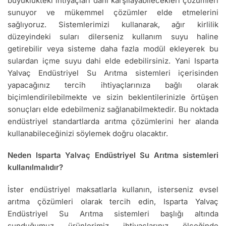
büyüklükteki ihtiyaçları dahi karşılayabilecekleri çözümleri
sunuyor ve mükemmel çözümler elde etmelerini
sağlıyoruz. Sistemlerimizi kullanarak, ağır kirlilik
düzeyindeki suları dilerseniz kullanım suyu haline
getirebilir veya sisteme daha fazla modül ekleyerek bu
sulardan içme suyu dahi elde edebilirsiniz. Yani Isparta
Yalvaç Endüstriyel Su Arıtma sistemleri içerisinden
yapacağınız tercih ihtiyaçlarınıza bağlı olarak
biçimlendirilebilmekte ve sizin beklentilerinizle örtüşen
sonuçları elde edebilmeniz sağlanabilmektedir. Bu noktada
endüstriyel standartlarda arıtma çözümlerini her alanda
kullanabileceğinizi söylemek doğru olacaktır.
Neden Isparta Yalvaç Endüstriyel Su Arıtma sistemleri
kullanılmalıdır?
İster endüstriyel maksatlarla kullanın, isterseniz evsel
arıtma çözümleri olarak tercih edin, Isparta Yalvaç
Endüstriyel Su Arıtma sistemleri başlığı altında
sunduğumuz ürünlerimiz ihtiyaçlarınız ölçeğinde