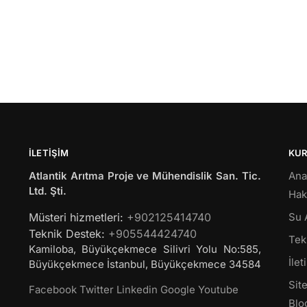
İLETIŞIM
KU
Atlantik Arıtma Proje ve Mühendislik San. Tic.
Ana
Ltd. Şti.
Hak
Müsteri hizmetleri:
+902125414740
Su 
Teknik Destek:
+905544424740
Tekl
Kamiloba, Büyükçekmece Silivri Yolu No:585,
İlet
Büyükçekmece
İstanbul
,
Büyükçekmece
34584
Site
Facebook
Twitter
Linkedin
Google
Youtube
Blo