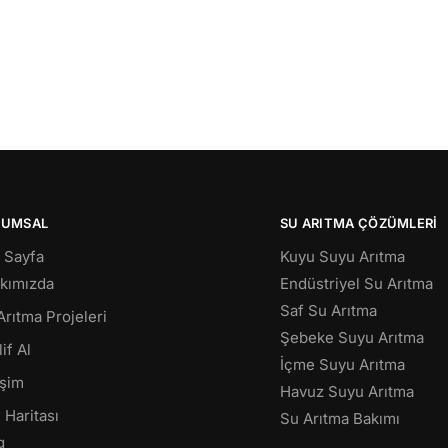
RUMSAL
SU ARITMA ÇÖZÜMLERI
 Sayfa
Kuyu Suyu Arıtma
kımızda
Endüstriyel Su Arıtma
Saf Su Arıtma
Arıtma Projeleri
Şebeke Suyu Arıtma
if Al
İçme Suyu Arıtma
işim
Havuz Suyu Arıtma
 Haritası
Su Arıtma Bakımı
g