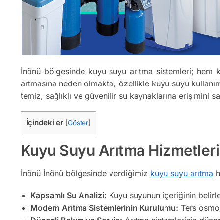
İnönü bölgesinde kuyu suyu arıtma sistemleri; hem ko
artmasına neden olmakta, özellikle kuyu suyu kullanımın
temiz, sağlıklı ve güvenilir su kaynaklarına erişimini 
İçindekiler
[
Göster
]
Kuyu Suyu Arıtma Hizmetler
İnönü İnönü bölgesinde verdiğimiz
kuyu suyu arıtma
hi
Kapsamlı Su Analizi:
Kuyu suyunun içeriğinin belirl
Modern Arıtma Sistemlerinin Kurulumu:
Ters osmoz,
Düzenli Bakım ve Servis:
Arıtma sistemlerinin düzenl