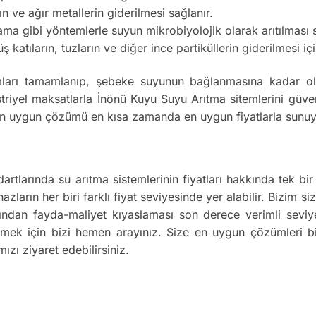
ın ve ağır metallerin giderilmesi sağlanır.
 gibi yöntemlerle suyun mikrobiyolojik olarak arıtılması s
atıların, tuzların ve diğer ince partiküllerin giderilmesi için
ları tamamlanıp, şebeke suyunun bağlanmasına kadar olan
iyel maksatlarla İnönü Kuyu Suyu Arıtma sitemlerini güven
in en uygun çözümü en kısa zamanda en uygun fiyatlarla sunu
dartlarında su arıtma sistemlerinin fiyatları hakkında tek
azların her biri farklı fiyat seviyesinde yer alabilir. Bizim 
ımından fayda-maliyet kıyaslaması son derece verimli seviy
dinmek için bizi hemen arayınız. Size en uygun çözümleri 
ızı ziyaret edebilirsiniz.