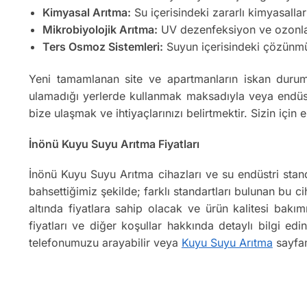
Kimyasal Arıtma:
Su içerisindeki zararlı kimyasallar
Mikrobiyolojik Arıtma:
UV dezenfeksiyon ve ozonlama
Ters Osmoz Sistemleri:
Suyun içerisindeki çözünmüş k
Yeni tamamlanan site ve apartmanların iskan durum
ulamadığı yerlerde kullanmak maksadıyla veya endüstr
bize ulaşmak ve ihtiyaçlarınızı belirtmektir. Sizin iç
İnönü Kuyu Suyu Arıtma Fiyatları
İnönü Kuyu Suyu Arıtma cihazları ve su endüstri stan
bahsettiğimiz şekilde; farklı standartları bulunan bu cih
altında fiyatlara sahip olacak ve ürün kalitesi bak
fiyatları ve diğer koşullar hakkında detaylı bilgi e
telefonumuzu arayabilir veya
Kuyu Suyu Arıtma
sayfam