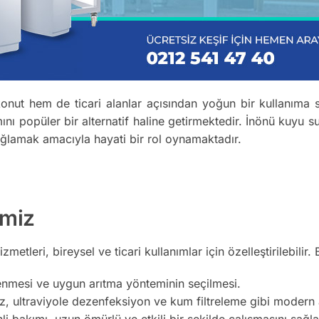
nut hem de ticari alanlar açısından yoğun bir kullanıma s
ı popüler bir alternatif haline getirmektedir. İnönü kuyu su
sağlamak amacıyla hayati bir rol oynamaktadır.
imiz
zmetleri, bireysel ve ticari kullanımlar için özelleştirilebilir. 
enmesi ve uygun arıtma yönteminin seçilmesi.
 ultraviyole dezenfeksiyon ve kum filtreleme gibi modern ar
i bakımı, uzun ömürlü ve etkili bir şekilde çalışmasını sağla