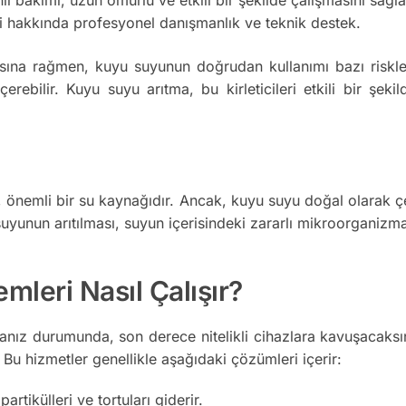
i hakkında profesyonel danışmanlık ve teknik destek.
ına rağmen, kuyu suyunun doğrudan kullanımı bazı riskler 
 içerebilir. Kuyu suyu arıtma, bu kirleticileri etkili bir şe
nemli bir su kaynağıdır. Ancak, kuyu suyu doğal olarak çeşitl
yunun arıtılması, suyun içerisindeki zararlı mikroorganizmala
mleri Nasıl Çalışır?
nız durumunda, son derece nitelikli cihazlara kavuşacaksını
r. Bu hizmetler genellikle aşağıdaki çözümleri içerir:
tikülleri ve tortuları giderir.