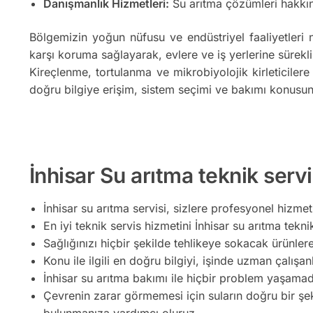
Danışmanlık Hizmetleri:
Su arıtma çözümleri hakkın
Bölgemizin yoğun nüfusu ve endüstriyel faaliyetleri 
karşı koruma sağlayarak, evlere ve iş yerlerine sürekli
Kireçlenme, tortulanma ve mikrobiyolojik kirleticilere
doğru bilgiye erişim, sistem seçimi ve bakımı konusun
İnhisar Su arıtma teknik servi
İnhisar su arıtma servisi, sizlere profesyonel hizmet
En iyi teknik servis hizmetini İnhisar su arıtma teknik
Sağlığınızı hiçbir şekilde tehlikeye sokacak ürünler
Konu ile ilgili en doğru bilgiyi, işinde uzman çalışan
İnhisar su arıtma bakımı ile hiçbir problem yaşamada
Çevrenin zarar görmemesi için suların doğru bir şe
bulunmanıza yardımcı oluruz.