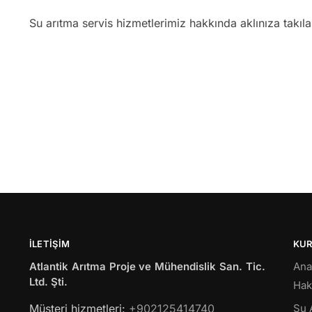
Su arıtma servis hizmetlerimiz hakkında aklınıza takıl
İLETIŞIM
KU
Atlantik Arıtma Proje ve Mühendislik San. Tic.
Ana
Ltd. Şti.
Hak
Müsteri hizmetleri:
+902125414740
Su 