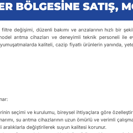
 filtre değişimi, düzenli bakımı ve arızalarının hızlı bir şek
odel arıtma cihazları ve deneyimli teknik personeli ile ev
 yumuşatmalarda kaliteli, cazip fiyatlı ürünlerin yanında, yete
nar:
inin seçimi ve kurulumu, bireysel ihtiyaçlara göre özelleştiril
arımı, su arıtma cihazlarının uzun ömürlü ve verimli çalışma
li aralıklarla değiştirilerek suyun kalitesi korunur.