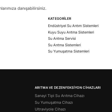
larımıza danışabilirsiniz.
KATEGORILER
Endüstriyel Su Arıtım Sistemleri
Kuyu Suyu Arıtma Sistemleri
Su Arıtma Servisi
Su Arıtma Sistemleri
Su Yumuşatma Sistemleri
ARITMA VE DEZENFEKSIYON CIHAZLARI
Sanayi Tipi Su Arıtma Cihazı
Su Yumuşatma Cihazı
Ultraviyole Cihazı