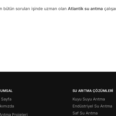
an bütün soruları işinde uzman olan
Atlantik su arıtma
çalışan
RUMSAL
SU ARITMA ÇÖZÜMLERI
 Sayfa
Kuyu Suyu Arıtma
kımızda
Endüstriyel Su Arıtma
Saf Su Arıtma
Arıtma Projeleri