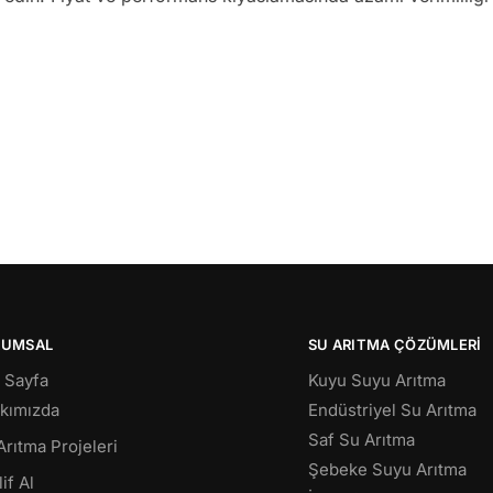
RUMSAL
SU ARITMA ÇÖZÜMLERI
 Sayfa
Kuyu Suyu Arıtma
kımızda
Endüstriyel Su Arıtma
Saf Su Arıtma
Arıtma Projeleri
Şebeke Suyu Arıtma
if Al