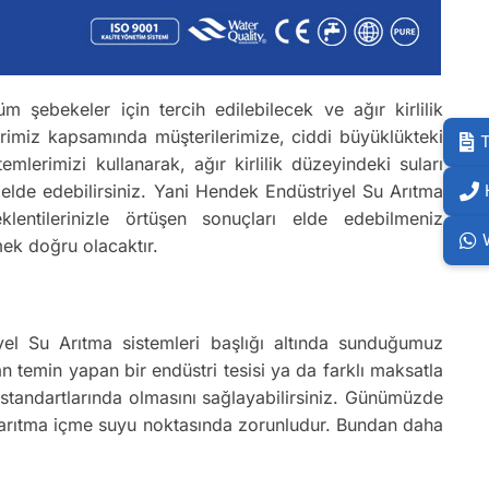
m şebekeler için tercih edilebilecek ve ağır kirlilik
erimiz kapsamında müşterilerimize, ciddi büyüklükteki
T
lerimizi kullanarak, ağır kirlilik düzeyindeki suları
elde edebilirsiniz. Yani Hendek Endüstriyel Su Arıtma
klentilerinizle örtüşen sonuçları elde edebilmeniz
mek doğru olacaktır.
iyel Su Arıtma sistemleri başlığı altında sunduğumuz
n temin yapan bir endüstri tesisi ya da farklı maksatla
u standartlarında olmasını sağlayabilirsiniz. Günümüzde
ak arıtma içme suyu noktasında zorunludur. Bundan daha