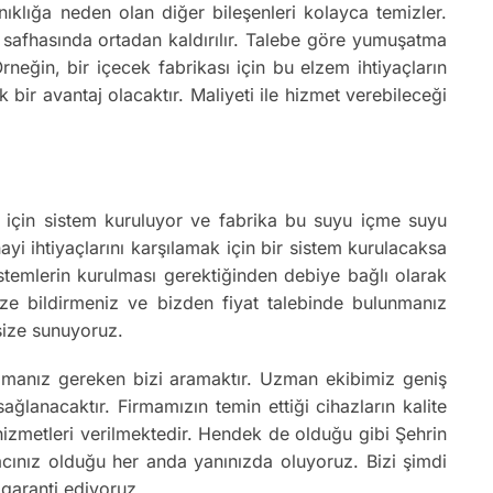
ıklığa neden olan diğer bileşenleri kolayca temizler.
on safhasında ortadan kaldırılır. Talebe göre yumuşatma
neğin, bir içecek fabrikası için bu elzem ihtiyaçların
 bir avantaj olacaktır. Maliyeti ile hizmet verebileceği
ika için sistem kuruluyor ve fabrika bu suyu içme suyu
ayi ihtiyaçlarını karşılamak için bir sistem kurulacaksa
istemlerin kurulması gerektiğinden debiye bağlı olarak
 bize bildirmeniz ve bizden fiyat talebinde bulunmanız
 size sunuyoruz.
pmanız gereken bizi aramaktır. Uzman ekibimiz geniş
lanacaktır. Firmamızın temin ettiği cihazların kalite
 hizmetleri verilmektedir. Hendek de olduğu gibi Şehrin
yacınız olduğu her anda yanınızda oluyoruz. Bizi şimdi
 garanti ediyoruz.