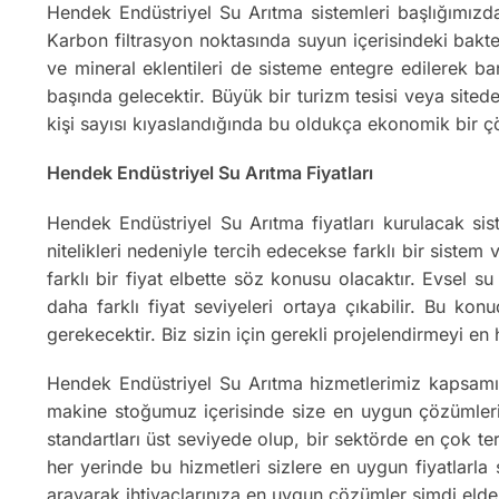
Hendek Endüstriyel Su Arıtma sistemleri başlığımızda
Karbon filtrasyon noktasında suyun içerisindeki bakter
ve mineral eklentileri de sisteme entegre edilerek ba
başında gelecektir. Büyük bir turizm tesisi veya sitede
kişi sayısı kıyaslandığında bu oldukça ekonomik bir 
Hendek Endüstriyel Su Arıtma Fiyatları
Hendek Endüstriyel Su Arıtma fiyatları kurulacak sist
nitelikleri nedeniyle tercih edecekse farklı bir sistem
farklı bir fiyat elbette söz konusu olacaktır. Evsel 
daha farklı fiyat seviyeleri ortaya çıkabilir. Bu kon
gerekecektir. Biz sizin için gerekli projelendirmeyi e
Hendek Endüstriyel Su Arıtma hizmetlerimiz kapsamı
makine stoğumuz içerisinde size en uygun çözümleri o
standartları üst seviyede olup, bir sektörde en çok te
her yerinde bu hizmetleri sizlere en uygun fiyatlarla
arayarak ihtiyaçlarınıza en uygun çözümler şimdi elde