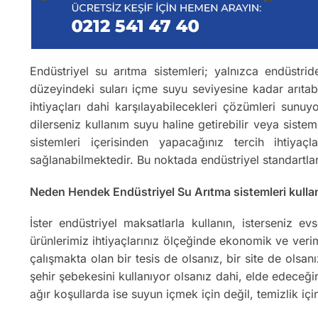
Endüstriyel su arıtma sistemleri; yalnızca endüstrid
düzeyindeki suları içme suyu seviyesine kadar arıtab
ihtiyaçları dahi karşılayabilecekleri çözümleri sunu
dilerseniz kullanım suyu haline getirebilir veya sis
sistemleri içerisinden yapacağınız tercih ihtiyaç
sağlanabilmektedir. Bu noktada endüstriyel standartla
Neden Hendek Endüstriyel Su Arıtma sistemleri kullan
İster endüstriyel maksatlarla kullanın, isterseniz 
ürünlerimiz ihtiyaçlarınız ölçeğinde ekonomik ve verim
çalışmakta olan bir tesis de olsanız, bir site de olsa
şehir şebekesini kullanıyor olsanız dahi, elde edeceğ
ağır koşullarda ise suyun içmek için değil, temizlik içi