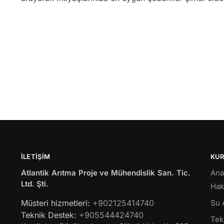
İLETIŞIM
KU
Atlantik Arıtma Proje ve Mühendislik San. Tic.
Ana
Ltd. Şti.
Hak
Müsteri hizmetleri:
+902125414740
Su 
Teknik Destek:
+905544424740
Tekl