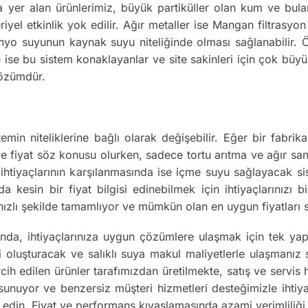
 yer alan ürünlerimiz, büyük partiküller olan kum ve bulan
iyel etkinlik yok edilir. Ağır metaller ise Mangan filtrasy
nyo suyunun kaynak suyu niteliğinde olması sağlanabilir. Ör
 ise bu sistem konaklayanlar ve site sakinleri için çok büyük
çözümdür.
emin niteliklerine bağlı olarak değişebilir. Eğer bir fabr
 ve fiyat söz konusu olurken, sadece tortu arıtma ve ağır san
su ihtiyaçlarının karşılanmasında ise içme suyu sağlayacak s
uda kesin bir fiyat bilgisi edinebilmek için ihtiyaçlarınızı
n hızlı şekilde tamamlıyor ve mümkün olan en uygun fiyatları
nda, ihtiyaçlarınıza uygun çözümlere ulaşmak için tek ya
luşturacak ve salıklı suya makul maliyetlerle ulaşmanız sağ
rcih edilen ürünler tarafımızdan üretilmekte, satış ve servis
 sunuyor ve benzersiz müşteri hizmetleri desteğimizle ihti
 edin. Fiyat ve performans kıyaslamasında azami verimliliği