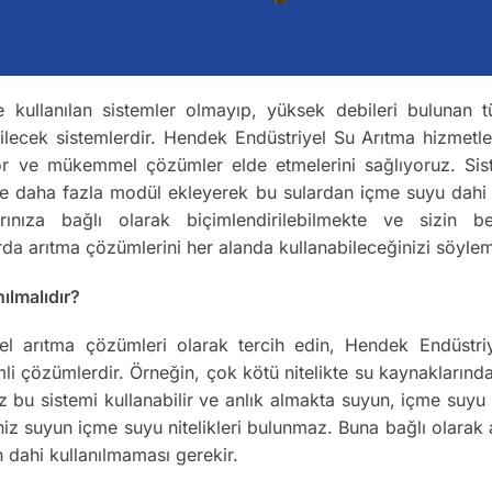
e kullanılan sistemler olmayıp, yüksek debileri bulunan tü
ilecek sistemlerdir. Hendek Endüstriyel Su Arıtma hizmetl
yor ve mükemmel çözümler elde etmelerini sağlıyoruz. Sistem
teme daha fazla modül ekleyerek bu sulardan içme suyu dahi 
larınıza bağlı olarak biçimlendirilebilmekte ve sizin be
rda arıtma çözümlerini her alanda kullanabileceğinizi söyle
ılmalıdır?
evsel arıtma çözümleri olarak tercih edin, Hendek Endüstr
li çözümlerdir. Örneğin, çok kötü nitelikte su kaynaklarında
nız bu sistemi kullanabilir ve anlık almakta suyun, içme suy
iniz suyun içme suyu nitelikleri bulunmaz. Buna bağlı olar
n dahi kullanılmaması gerekir.