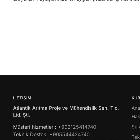
İLETIŞIM
KU
Atlantik Arıtma Proje ve Mühendislik San. Tic.
Ana
Ltd. Şti.
Hak
Müsteri hizmetleri:
+902125414740
Su 
Teknik Destek:
+905544424740
Tekl