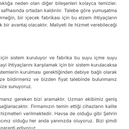
ıklığa neden olan diğer bileşenleri kolayca temizler.
on safhasında ortadan kaldırılır. Talebe göre yumuşatma
neğin, bir içecek fabrikası için bu elzem ihtiyaçların
 bir avantaj olacaktır. Maliyeti ile hizmet verebileceği
ka için sistem kuruluyor ve fabrika bu suyu içme suyu
ayi ihtiyaçlarını karşılamak için bir sistem kurulacaksa
istemlerin kurulması gerektiğinden debiye bağlı olarak
 bize bildirmeniz ve bizden fiyat talebinde bulunmanız
 size sunuyoruz.
pmanız gereken bizi aramaktır. Uzman ekibimiz geniş
lanacaktır. Firmamızın temin ettiği cihazların kalite
s hizmetleri verilmektedir. Havsa de olduğu gibi Şehrin
yacınız olduğu her anda yanınızda oluyoruz. Bizi şimdi
 garanti ediyoruz.