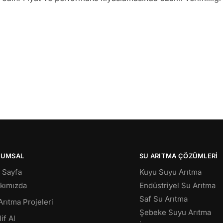
RUMSAL
SU ARITMA ÇÖZÜMLERI
 Sayfa
Kuyu Suyu Arıtma
kımızda
Endüstriyel Su Arıtma
Saf Su Arıtma
Arıtma Projeleri
Şebeke Suyu Arıtma
if Al