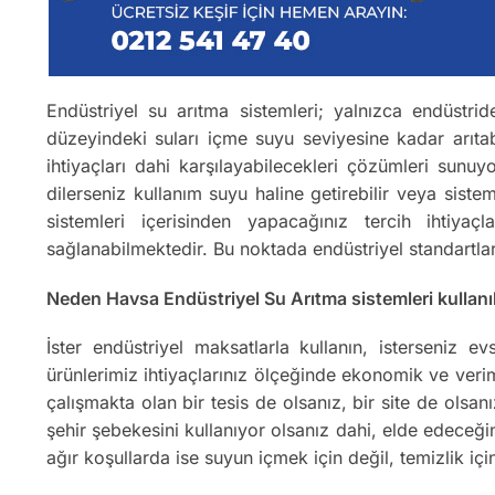
Endüstriyel su arıtma sistemleri; yalnızca endüstrid
düzeyindeki suları içme suyu seviyesine kadar arıta
ihtiyaçları dahi karşılayabilecekleri çözümleri sunu
dilerseniz kullanım suyu haline getirebilir veya sis
sistemleri içerisinden yapacağınız tercih ihtiyaç
sağlanabilmektedir. Bu noktada endüstriyel standartla
Neden Havsa Endüstriyel Su Arıtma sistemleri kullanı
İster endüstriyel maksatlarla kullanın, isterseniz 
ürünlerimiz ihtiyaçlarınız ölçeğinde ekonomik ve verim
çalışmakta olan bir tesis de olsanız, bir site de olsa
şehir şebekesini kullanıyor olsanız dahi, elde edeceğ
ağır koşullarda ise suyun içmek için değil, temizlik içi