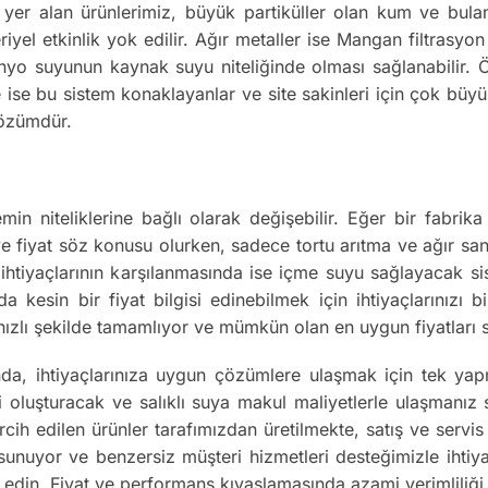
yer alan ürünlerimiz, büyük partiküller olan kum ve bulan
iyel etkinlik yok edilir. Ağır metaller ise Mangan filtrasy
nyo suyunun kaynak suyu niteliğinde olması sağlanabilir. Ör
 ise bu sistem konaklayanlar ve site sakinleri için çok büyük
çözümdür.
emin niteliklerine bağlı olarak değişebilir. Eğer bir fabri
 ve fiyat söz konusu olurken, sadece tortu arıtma ve ağır san
su ihtiyaçlarının karşılanmasında ise içme suyu sağlayacak s
uda kesin bir fiyat bilgisi edinebilmek için ihtiyaçlarınızı
n hızlı şekilde tamamlıyor ve mümkün olan en uygun fiyatları
da, ihtiyaçlarınıza uygun çözümlere ulaşmak için tek ya
luşturacak ve salıklı suya makul maliyetlerle ulaşmanız sağ
rcih edilen ürünler tarafımızdan üretilmekte, satış ve servi
 sunuyor ve benzersiz müşteri hizmetleri desteğimizle ihti
 edin. Fiyat ve performans kıyaslamasında azami verimliliği