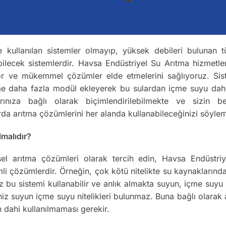
e kullanılan sistemler olmayıp, yüksek debileri bulunan tü
bilecek sistemlerdir. Havsa Endüstriyel Su Arıtma hizmetle
yor ve mükemmel çözümler elde etmelerini sağlıyoruz. Sistem
teme daha fazla modül ekleyerek bu sulardan içme suyu dahi
larınıza bağlı olarak biçimlendirilebilmekte ve sizin be
rda arıtma çözümlerini her alanda kullanabileceğinizi söyle
lmalıdır?
evsel arıtma çözümleri olarak tercih edin, Havsa Endüstr
li çözümlerdir. Örneğin, çok kötü nitelikte su kaynaklarında
nız bu sistemi kullanabilir ve anlık almakta suyun, içme suy
iniz suyun içme suyu nitelikleri bulunmaz. Buna bağlı olar
n dahi kullanılmaması gerekir.