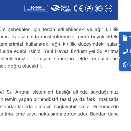
m şebekeler için tercih edilebilecek ve ağır kirlilik
rimiz kapsamında müşterilerimize, ciddi büyüklükteki
T
lerimizi kullanarak, ağır kirlilik düzeyindeki suları
 elde edebilirsiniz. Yani Havsa Endüstriyel Su Arıtma
klentilerinizle örtüşen sonuçları elde edebilmeniz
mek doğru olacaktır.
iyel Su Arıtma sistemleri başlığı altında sunduğumuz
n temin yapan bir endüstri tesisi ya da farklı maksatla
u standartlarında olmasını sağlayabilirsiniz. Günümüzde
ak arıtma içme suyu noktasında zorunludur. Bundan daha