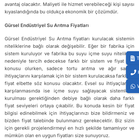
avantaj olacaktır. Maliyeti ile hizmet verebileceği kişi sayısı
kıyaslandığında bu oldukça ekonomik bir çözümdür.
Gürsel Endüstriyel Su Arıtma Fiyatları
Gürsel Endüstriyel Su Arıtma fiyatları kurulacak sistemin
niteliklerine bağlı olarak değişebilir. Eğer bir fabrika için
sistem kuruluyor ve fabrika bu suyu içme suyu nitelikleri
T
nedeniyle tercih edecekse farklı bir sistem ve fiyat söz
konusu olurken, sadece tortu arıtma ve ağır sanayi
ihtiyaçlarını karşılamak için bir sistem kurulacaksa farklı bir
fiyat elbette söz konusu olacaktır. Evsel su ihtiyaçlarının
karşılanmasında ise içme suyu sağlayacak sistemlerin
kurulması gerektiğinden debiye bağlı olarak daha farklı
fiyat seviyeleri ortaya çıkabilir. Bu konuda kesin bir fiyat
bilgisi edinebilmek için ihtiyaçlarınızı bize bildirmeniz ve
bizden fiyat talebinde bulunmanız gerekecektir. Biz sizin
için gerekli projelendirmeyi en hızlı şekilde tamamlıyor ve
mümkün olan en uygun fiyatları size sunuyoruz.