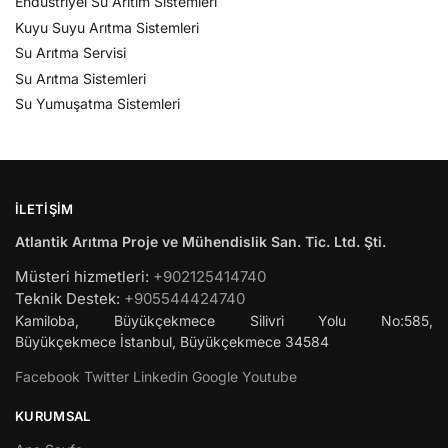
Endüstriyel Su Arıtım Sistemleri
Kuyu Suyu Arıtma Sistemleri
Su Arıtma Servisi
Su Arıtma Sistemleri
Su Yumuşatma Sistemleri
İLETIŞIM
Atlantik Arıtma Proje ve Mühendislik San. Tic. Ltd. Şti.
Müsteri hizmetleri:
+902125414740
Teknik Destek:
+905544424740
Kamiloba, Büyükçekmece Silivri Yolu No:585,
Büyükçekmece
İstanbul
,
Büyükçekmece
34584
Facebook
Twitter
Linkedin
Google
Youtube
KURUMSAL