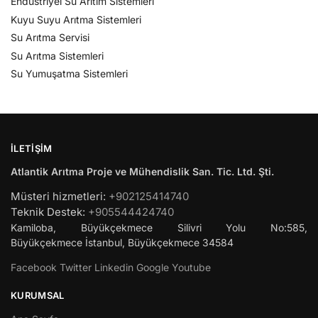
Endüstriyel Su Arıtım Sistemleri
Kuyu Suyu Arıtma Sistemleri
Su Arıtma Servisi
Su Arıtma Sistemleri
Su Yumuşatma Sistemleri
İLETIŞIM
Atlantik Arıtma Proje ve Mühendislik San. Tic. Ltd. Şti.
Müsteri hizmetleri:
+902125414740
Teknik Destek:
+905544424740
Kamiloba, Büyükçekmece Silivri Yolu No:585,
Büyükçekmece
İstanbul
,
Büyükçekmece
34584
Facebook
Twitter
Linkedin
Google
Youtube
KURUMSAL