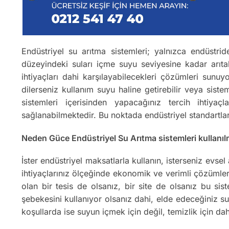
Endüstriyel su arıtma sistemleri; yalnızca endüstrid
düzeyindeki suları içme suyu seviyesine kadar arıta
ihtiyaçları dahi karşılayabilecekleri çözümleri sunu
dilerseniz kullanım suyu haline getirebilir veya sis
sistemleri içerisinden yapacağınız tercih ihtiyaç
sağlanabilmektedir. Bu noktada endüstriyel standartla
Neden Güce Endüstriyel Su Arıtma sistemleri kullanıl
İster endüstriyel maksatlarla kullanın, isterseniz evs
ihtiyaçlarınız ölçeğinde ekonomik ve verimli çözümlerd
olan bir tesis de olsanız, bir site de olsanız bu si
şebekesini kullanıyor olsanız dahi, elde edeceğiniz 
koşullarda ise suyun içmek için değil, temizlik için da