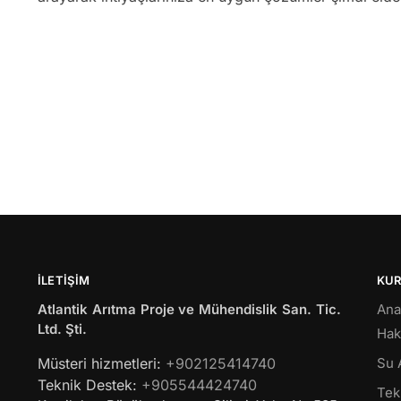
İLETIŞIM
KU
Atlantik Arıtma Proje ve Mühendislik San. Tic.
Ana
Ltd. Şti.
Hak
Müsteri hizmetleri:
+902125414740
Su 
Teknik Destek:
+905544424740
Tekl