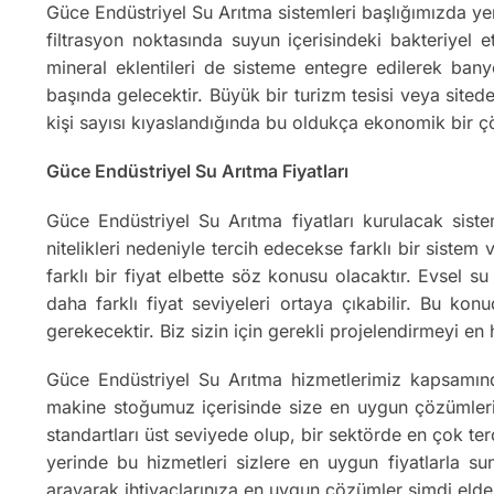
Güce Endüstriyel Su Arıtma sistemleri başlığımızda yer
filtrasyon noktasında suyun içerisindeki bakteriyel 
mineral eklentileri de sisteme entegre edilerek bany
başında gelecektir. Büyük bir turizm tesisi veya sitede
kişi sayısı kıyaslandığında bu oldukça ekonomik bir 
Güce Endüstriyel Su Arıtma Fiyatları
Güce Endüstriyel Su Arıtma fiyatları kurulacak siste
nitelikleri nedeniyle tercih edecekse farklı bir sistem
farklı bir fiyat elbette söz konusu olacaktır. Evsel 
daha farklı fiyat seviyeleri ortaya çıkabilir. Bu kon
gerekecektir. Biz sizin için gerekli projelendirmeyi e
Güce Endüstriyel Su Arıtma hizmetlerimiz kapsamın
makine stoğumuz içerisinde size en uygun çözümleri o
standartları üst seviyede olup, bir sektörde en çok ter
yerinde bu hizmetleri sizlere en uygun fiyatlarla s
arayarak ihtiyaçlarınıza en uygun çözümler şimdi elde