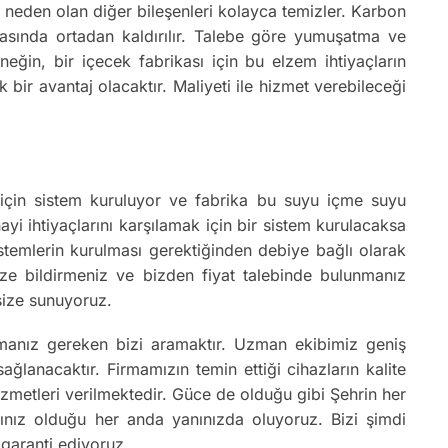
a neden olan diğer bileşenleri kolayca temizler. Karbon
fhasında ortadan kaldırılır. Talebe göre yumuşatma ve
eğin, bir içecek fabrikası için bu elzem ihtiyaçların
 bir avantaj olacaktır. Maliyeti ile hizmet verebileceği
ka için sistem kuruluyor ve fabrika bu suyu içme suyu
ayi ihtiyaçlarını karşılamak için bir sistem kurulacaksa
istemlerin kurulması gerektiğinden debiye bağlı olarak
 bize bildirmeniz ve bizden fiyat talebinde bulunmanız
 size sunuyoruz.
manız gereken bizi aramaktır. Uzman ekibimiz geniş
lanacaktır. Firmamızın temin ettiği cihazların kalite
hizmetleri verilmektedir. Güce de olduğu gibi Şehrin her
cınız olduğu her anda yanınızda oluyoruz. Bizi şimdi
 garanti ediyoruz.