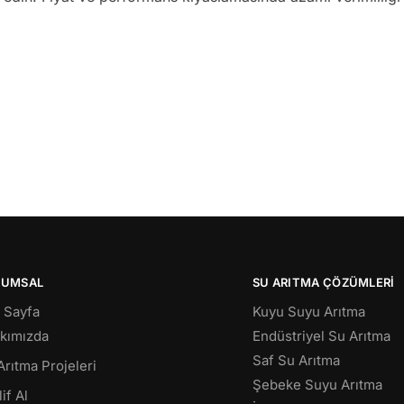
RUMSAL
SU ARITMA ÇÖZÜMLERI
 Sayfa
Kuyu Suyu Arıtma
kımızda
Endüstriyel Su Arıtma
Saf Su Arıtma
Arıtma Projeleri
Şebeke Suyu Arıtma
if Al