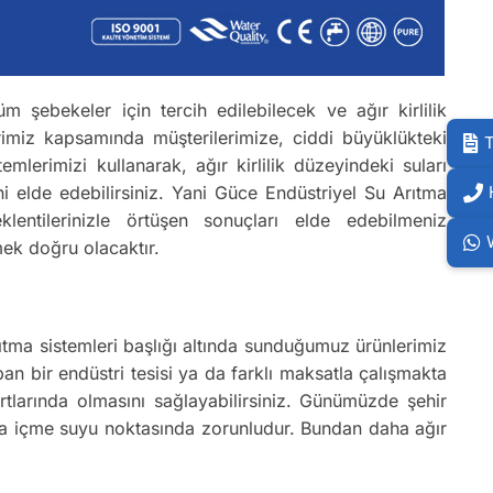
m şebekeler için tercih edilebilecek ve ağır kirlilik
rimiz kapsamında müşterilerimize, ciddi büyüklükteki
T
lerimizi kullanarak, ağır kirlilik düzeyindeki suları
i elde edebilirsiniz. Yani Güce Endüstriyel Su Arıtma
klentilerinizle örtüşen sonuçları elde edebilmeniz
mek doğru olacaktır.
rıtma sistemleri başlığı altında sunduğumuz ürünlerimiz
an bir endüstri tesisi ya da farklı maksatla çalışmakta
rtlarında olmasını sağlayabilirsiniz. Günümüzde şehir
tma içme suyu noktasında zorunludur. Bundan daha ağır