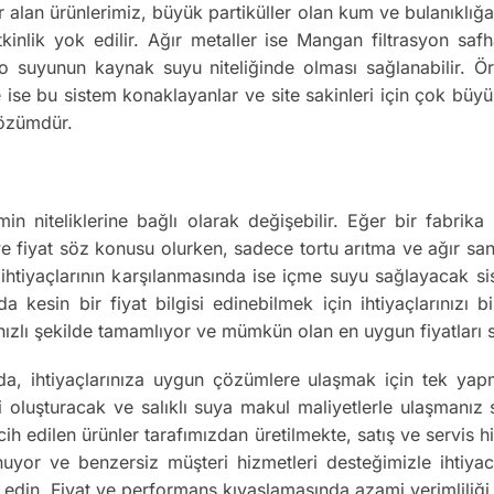
 alan ürünlerimiz, büyük partiküller olan kum ve bulanıklığ
etkinlik yok edilir. Ağır metaller ise Mangan filtrasyon sa
o suyunun kaynak suyu niteliğinde olması sağlanabilir. Örn
 ise bu sistem konaklayanlar ve site sakinleri için çok büyük
çözümdür.
min niteliklerine bağlı olarak değişebilir. Eğer bir fabri
 ve fiyat söz konusu olurken, sadece tortu arıtma ve ağır san
su ihtiyaçlarının karşılanmasında ise içme suyu sağlayacak s
uda kesin bir fiyat bilgisi edinebilmek için ihtiyaçlarınızı
n hızlı şekilde tamamlıyor ve mümkün olan en uygun fiyatları
da, ihtiyaçlarınıza uygun çözümlere ulaşmak için tek yap
luşturacak ve salıklı suya makul maliyetlerle ulaşmanız sağ
cih edilen ürünler tarafımızdan üretilmekte, satış ve servis 
unuyor ve benzersiz müşteri hizmetleri desteğimizle ihtiya
 edin. Fiyat ve performans kıyaslamasında azami verimliliği