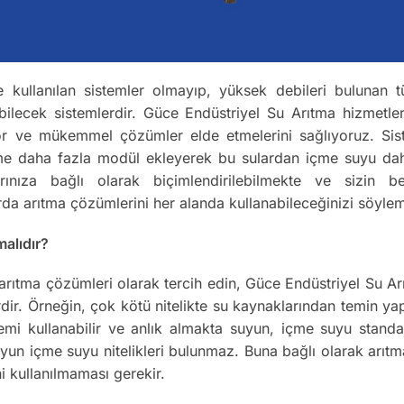
e kullanılan sistemler olmayıp, yüksek debileri bulunan tü
bilecek sistemlerdir. Güce Endüstriyel Su Arıtma hizmetle
yor ve mükemmel çözümler elde etmelerini sağlıyoruz. Sistem
teme daha fazla modül ekleyerek bu sulardan içme suyu dah
larınıza bağlı olarak biçimlendirilebilmekte ve sizin be
rda arıtma çözümlerini her alanda kullanabileceğinizi söyle
malıdır?
el arıtma çözümleri olarak tercih edin, Güce Endüstriyel Su A
ir. Örneğin, çok kötü nitelikte su kaynaklarından temin yap
stemi kullanabilir ve anlık almakta suyun, içme suyu standa
suyun içme suyu nitelikleri bulunmaz. Buna bağlı olarak arı
hi kullanılmaması gerekir.