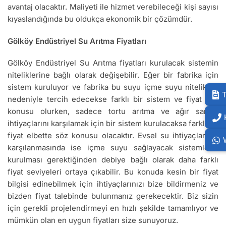
avantaj olacaktır. Maliyeti ile hizmet verebileceği kişi sayısı
kıyaslandığında bu oldukça ekonomik bir çözümdür.
Gölköy Endüstriyel Su Arıtma Fiyatları
Gölköy Endüstriyel Su Arıtma fiyatları kurulacak sistemin
niteliklerine bağlı olarak değişebilir. Eğer bir fabrika için
sistem kuruluyor ve fabrika bu suyu içme suyu nitelikleri
T
nedeniyle tercih edecekse farklı bir sistem ve fiyat söz
konusu olurken, sadece tortu arıtma ve ağır sanayi
ihtiyaçlarını karşılamak için bir sistem kurulacaksa farklı bir
fiyat elbette söz konusu olacaktır. Evsel su ihtiyaçlarının
karşılanmasında ise içme suyu sağlayacak sistemlerin
kurulması gerektiğinden debiye bağlı olarak daha farklı
fiyat seviyeleri ortaya çıkabilir. Bu konuda kesin bir fiyat
bilgisi edinebilmek için ihtiyaçlarınızı bize bildirmeniz ve
bizden fiyat talebinde bulunmanız gerekecektir. Biz sizin
için gerekli projelendirmeyi en hızlı şekilde tamamlıyor ve
mümkün olan en uygun fiyatları size sunuyoruz.