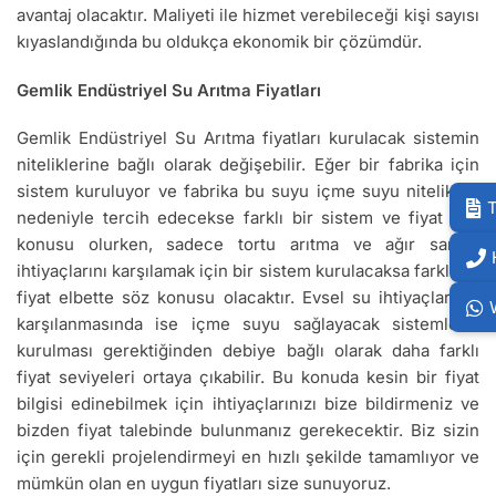
avantaj olacaktır. Maliyeti ile hizmet verebileceği kişi sayısı
kıyaslandığında bu oldukça ekonomik bir çözümdür.
Gemlik Endüstriyel Su Arıtma Fiyatları
Gemlik Endüstriyel Su Arıtma fiyatları kurulacak sistemin
niteliklerine bağlı olarak değişebilir. Eğer bir fabrika için
sistem kuruluyor ve fabrika bu suyu içme suyu nitelikleri
T
nedeniyle tercih edecekse farklı bir sistem ve fiyat söz
konusu olurken, sadece tortu arıtma ve ağır sanayi
ihtiyaçlarını karşılamak için bir sistem kurulacaksa farklı bir
fiyat elbette söz konusu olacaktır. Evsel su ihtiyaçlarının
karşılanmasında ise içme suyu sağlayacak sistemlerin
kurulması gerektiğinden debiye bağlı olarak daha farklı
fiyat seviyeleri ortaya çıkabilir. Bu konuda kesin bir fiyat
bilgisi edinebilmek için ihtiyaçlarınızı bize bildirmeniz ve
bizden fiyat talebinde bulunmanız gerekecektir. Biz sizin
için gerekli projelendirmeyi en hızlı şekilde tamamlıyor ve
mümkün olan en uygun fiyatları size sunuyoruz.