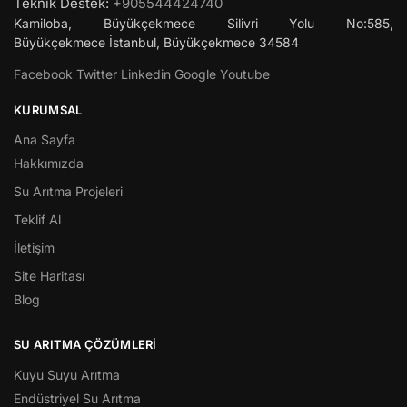
Teknik Destek:
+905544424740
Kamiloba, Büyükçekmece Silivri Yolu No:585,
Büyükçekmece
İstanbul
,
Büyükçekmece
34584
Facebook
Twitter
Linkedin
Google
Youtube
KURUMSAL
Ana Sayfa
Hakkımızda
Su Arıtma Projeleri
Teklif Al
İletişim
Site Haritası
Blog
SU ARITMA ÇÖZÜMLERI
Kuyu Suyu Arıtma
Endüstriyel Su Arıtma