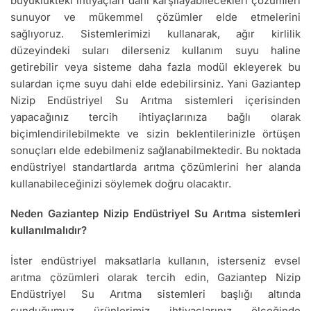
büyüklükteki ihtiyaçları dahi karşılayabilecekleri çözümleri
sunuyor ve mükemmel çözümler elde etmelerini
sağlıyoruz. Sistemlerimizi kullanarak, ağır kirlilik
düzeyindeki suları dilerseniz kullanım suyu haline
getirebilir veya sisteme daha fazla modül ekleyerek bu
sulardan içme suyu dahi elde edebilirsiniz. Yani Gaziantep
Nizip Endüstriyel Su Arıtma sistemleri içerisinden
yapacağınız tercih ihtiyaçlarınıza bağlı olarak
biçimlendirilebilmekte ve sizin beklentilerinizle örtüşen
sonuçları elde edebilmeniz sağlanabilmektedir. Bu noktada
endüstriyel standartlarda arıtma çözümlerini her alanda
kullanabileceğinizi söylemek doğru olacaktır.
Neden Gaziantep Nizip Endüstriyel Su Arıtma sistemleri
kullanılmalıdır?
İster endüstriyel maksatlarla kullanın, isterseniz evsel
arıtma çözümleri olarak tercih edin, Gaziantep Nizip
Endüstriyel Su Arıtma sistemleri başlığı altında
sunduğumuz ürünlerimiz ihtiyaçlarınız ölçeğinde