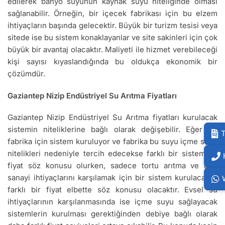
edilerek banyo suyunun kaynak suyu niteliğinde olması
sağlanabilir. Örneğin, bir içecek fabrikası için bu elzem
ihtiyaçların başında gelecektir. Büyük bir turizm tesisi veya
sitede ise bu sistem konaklayanlar ve site sakinleri için çok
büyük bir avantaj olacaktır. Maliyeti ile hizmet verebileceği
kişi sayısı kıyaslandığında bu oldukça ekonomik bir
çözümdür.
Gaziantep Nizip Endüstriyel Su Arıtma Fiyatları
Gaziantep Nizip Endüstriyel Su Arıtma fiyatları kurulacak
sistemin niteliklerine bağlı olarak değişebilir. Eğer bir
T
fabrika için sistem kuruluyor ve fabrika bu suyu içme suyu
nitelikleri nedeniyle tercih edecekse farklı bir sistem ve
fiyat söz konusu olurken, sadece tortu arıtma ve ağır
sanayi ihtiyaçlarını karşılamak için bir sistem kurulacaksa
farklı bir fiyat elbette söz konusu olacaktır. Evsel su
ihtiyaçlarının karşılanmasında ise içme suyu sağlayacak
sistemlerin kurulması gerektiğinden debiye bağlı olarak