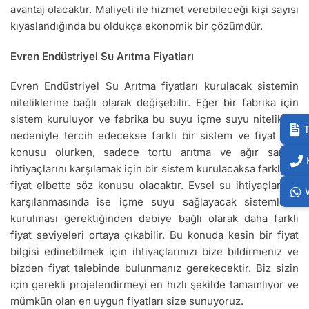
avantaj olacaktır. Maliyeti ile hizmet verebileceği kişi sayısı
kıyaslandığında bu oldukça ekonomik bir çözümdür.
Evren Endüstriyel Su Arıtma Fiyatları
Evren Endüstriyel Su Arıtma fiyatları kurulacak sistemin
niteliklerine bağlı olarak değişebilir. Eğer bir fabrika için
sistem kuruluyor ve fabrika bu suyu içme suyu nitelikleri
T
nedeniyle tercih edecekse farklı bir sistem ve fiyat söz
konusu olurken, sadece tortu arıtma ve ağır sanayi
ihtiyaçlarını karşılamak için bir sistem kurulacaksa farklı bir
fiyat elbette söz konusu olacaktır. Evsel su ihtiyaçlarının
karşılanmasında ise içme suyu sağlayacak sistemlerin
kurulması gerektiğinden debiye bağlı olarak daha farklı
fiyat seviyeleri ortaya çıkabilir. Bu konuda kesin bir fiyat
bilgisi edinebilmek için ihtiyaçlarınızı bize bildirmeniz ve
bizden fiyat talebinde bulunmanız gerekecektir. Biz sizin
için gerekli projelendirmeyi en hızlı şekilde tamamlıyor ve
mümkün olan en uygun fiyatları size sunuyoruz.