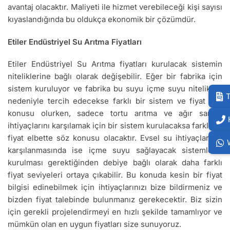
avantaj olacaktır. Maliyeti ile hizmet verebileceği kişi sayısı
kıyaslandığında bu oldukça ekonomik bir çözümdür.
Etiler Endüstriyel Su Arıtma Fiyatları
Etiler Endüstriyel Su Arıtma fiyatları kurulacak sistemin
niteliklerine bağlı olarak değişebilir. Eğer bir fabrika için
sistem kuruluyor ve fabrika bu suyu içme suyu nitelikleri
T
nedeniyle tercih edecekse farklı bir sistem ve fiyat söz
konusu olurken, sadece tortu arıtma ve ağır sanayi
ihtiyaçlarını karşılamak için bir sistem kurulacaksa farklı bir
fiyat elbette söz konusu olacaktır. Evsel su ihtiyaçlarının
karşılanmasında ise içme suyu sağlayacak sistemlerin
kurulması gerektiğinden debiye bağlı olarak daha farklı
fiyat seviyeleri ortaya çıkabilir. Bu konuda kesin bir fiyat
bilgisi edinebilmek için ihtiyaçlarınızı bize bildirmeniz ve
bizden fiyat talebinde bulunmanız gerekecektir. Biz sizin
için gerekli projelendirmeyi en hızlı şekilde tamamlıyor ve
mümkün olan en uygun fiyatları size sunuyoruz.