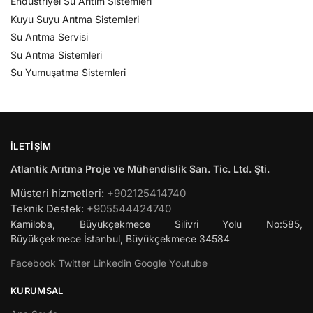
Endüstriyel Su Arıtım Sistemleri
Kuyu Suyu Arıtma Sistemleri
Su Arıtma Servisi
Su Arıtma Sistemleri
Su Yumuşatma Sistemleri
İLETIŞIM
Atlantik Arıtma Proje ve Mühendislik San. Tic. Ltd. Şti.
Müsteri hizmetleri:
+902125414740
Teknik Destek:
+905544424740
Kamiloba, Büyükçekmece Silivri Yolu No:585,
Büyükçekmece
İstanbul
,
Büyükçekmece
34584
Facebook
Twitter
Linkedin
Google
Youtube
KURUMSAL