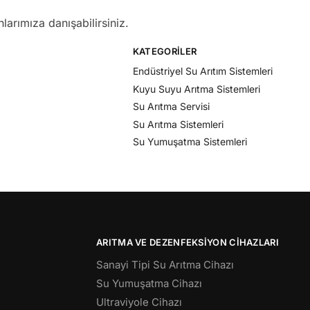
larımıza danışabilirsiniz.
KATEGORILER
Endüstriyel Su Arıtım Sistemleri
Kuyu Suyu Arıtma Sistemleri
Su Arıtma Servisi
Su Arıtma Sistemleri
Su Yumuşatma Sistemleri
ARITMA VE DEZENFEKSIYON CIHAZLARI
Sanayi Tipi Su Arıtma Cihazı
Su Yumuşatma Cihazı
Ultraviyole Cihazı