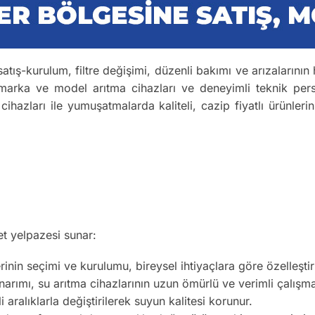
tış-kurulum, filtre değişimi, düzenli bakımı ve arızalarının 
 marka ve model arıtma cihazları ve deneyimli teknik perso
cihazları ile yumuşatmalarda kaliteli, cazip fiyatlı ürünleri
et yelpazesi sunar:
inin seçimi ve kurulumu, bireysel ihtiyaçlara göre özelleştiril
arımı, su arıtma cihazlarının uzun ömürlü ve verimli çalışma
li aralıklarla değiştirilerek suyun kalitesi korunur.