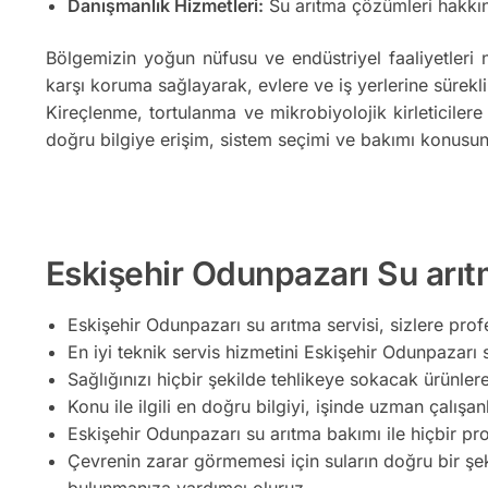
Danışmanlık Hizmetleri:
Su arıtma çözümleri hakkın
Bölgemizin yoğun nüfusu ve endüstriyel faaliyetleri 
karşı koruma sağlayarak, evlere ve iş yerlerine sürekli
Kireçlenme, tortulanma ve mikrobiyolojik kirleticilere
doğru bilgiye erişim, sistem seçimi ve bakımı konusun
Eskişehir Odunpazarı Su arıtm
Eskişehir Odunpazarı su arıtma servisi, sizlere prof
En iyi teknik servis hizmetini Eskişehir Odunpazarı s
Sağlığınızı hiçbir şekilde tehlikeye sokacak ürünler
Konu ile ilgili en doğru bilgiyi, işinde uzman çalışan
Eskişehir Odunpazarı su arıtma bakımı ile hiçbir pr
Çevrenin zarar görmemesi için suların doğru bir şe
bulunmanıza yardımcı oluruz.