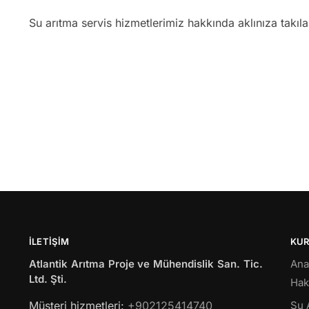
Su arıtma servis hizmetlerimiz hakkında aklınıza takıl
İLETIŞIM
KU
Atlantik Arıtma Proje ve Mühendislik San. Tic.
Ana
Ltd. Şti.
Hak
Müsteri hizmetleri:
+902125414740
Su 