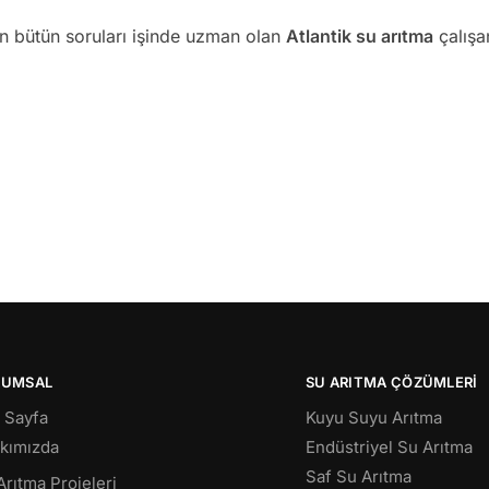
an bütün soruları işinde uzman olan
Atlantik su arıtma
çalışan
RUMSAL
SU ARITMA ÇÖZÜMLERI
 Sayfa
Kuyu Suyu Arıtma
kımızda
Endüstriyel Su Arıtma
Saf Su Arıtma
Arıtma Projeleri