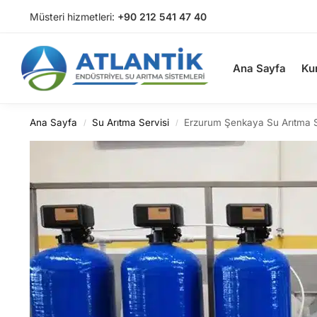
Müsteri hizmetleri:
+90 212 541 47 40
Arama
Ana Sayfa
Ku
Ana Sayfa
Su Arıtma Servisi
Erzurum Şenkaya Su Arıtma S
/
/