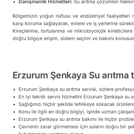
Danışmanlık Hizmetleri:
Su arıtma çözümleri hakkın
Bölgemizin yoğun nüfusu ve endüstriyel faaliyetleri 
karşı koruma sağlayarak, evlere ve iş yerlerine sürekli
Kireçlenme, tortulanma ve mikrobiyolojik kirleticilere
doğru bilgiye erişim, sistem seçimi ve bakımı konusun
Erzurum Şenkaya Su arıtma te
Erzurum Şenkaya su arıtma servisi, sizlere profesyo
En iyi teknik servis hizmetini Erzurum Şenkaya su arı
Sağlığınızı hiçbir şekilde tehlikeye sokacak ürünler
Konu ile ilgili en doğru bilgiyi, işinde uzman çalışan
Erzurum Şenkaya su arıtma bakımı ile hiçbir proble
Çevrenin zarar görmemesi için suların doğru bir şe
bulunmanıza yardımcı oluruz.