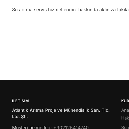
Su arıtma servis hizmetlerimiz hakkında aklınıza takıl
İLETIŞIM
KU
Atlantik Arıtma Proje ve Mühendislik San. Tic.
Ana
Ltd. Şti.
Hak
Müsteri hizmetleri:
+902125414740
Su 