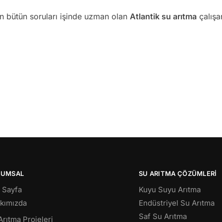
an bütün soruları işinde uzman olan
Atlantik su arıtma
çalışan
RUMSAL
SU ARITMA ÇÖZÜMLERI
 Sayfa
Kuyu Suyu Arıtma
kımızda
Endüstriyel Su Arıtma
Saf Su Arıtma
Arıtma Projeleri