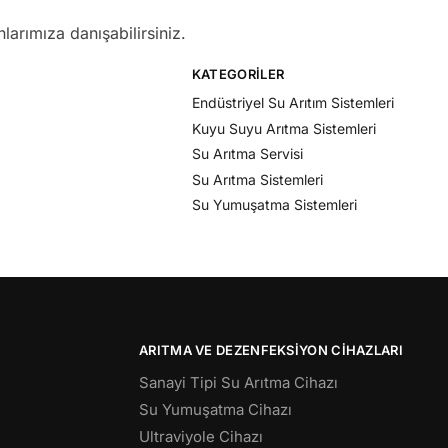
larımıza danışabilirsiniz.
KATEGORILER
Endüstriyel Su Arıtım Sistemleri
Kuyu Suyu Arıtma Sistemleri
Su Arıtma Servisi
Su Arıtma Sistemleri
Su Yumuşatma Sistemleri
ARITMA VE DEZENFEKSIYON CIHAZLARI
Sanayi Tipi Su Arıtma Cihazı
Su Yumuşatma Cihazı
Ultraviyole Cihazı