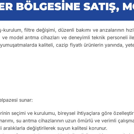
kurulum, filtre değişimi, düzenli bakımı ve arızalarının hızl
a ve model arıtma cihazları ve deneyimli teknik personeli ile
 yumuşatmalarda kaliteli, cazip fiyatlı ürünlerin yanında, yete
elpazesi sunar:
inin seçimi ve kurulumu, bireysel ihtiyaçlara göre özelleştiril
arımı, su arıtma cihazlarının uzun ömürlü ve verimli çalışma
li aralıklarla değiştirilerek suyun kalitesi korunur.