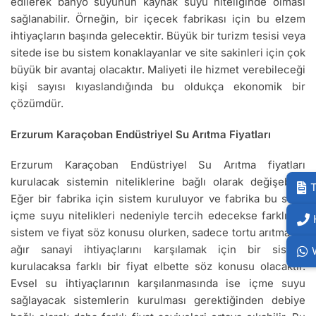
edilerek banyo suyunun kaynak suyu niteliğinde olması
sağlanabilir. Örneğin, bir içecek fabrikası için bu elzem
ihtiyaçların başında gelecektir. Büyük bir turizm tesisi veya
sitede ise bu sistem konaklayanlar ve site sakinleri için çok
büyük bir avantaj olacaktır. Maliyeti ile hizmet verebileceği
kişi sayısı kıyaslandığında bu oldukça ekonomik bir
çözümdür.
Erzurum Karaçoban Endüstriyel Su Arıtma Fiyatları
Erzurum Karaçoban Endüstriyel Su Arıtma fiyatları
kurulacak sistemin niteliklerine bağlı olarak değişebilir.
T
Eğer bir fabrika için sistem kuruluyor ve fabrika bu suyu
içme suyu nitelikleri nedeniyle tercih edecekse farklı bir
sistem ve fiyat söz konusu olurken, sadece tortu arıtma ve
ağır sanayi ihtiyaçlarını karşılamak için bir sistem
kurulacaksa farklı bir fiyat elbette söz konusu olacaktır.
Evsel su ihtiyaçlarının karşılanmasında ise içme suyu
sağlayacak sistemlerin kurulması gerektiğinden debiye