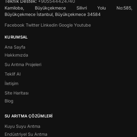
Teknik Destek:
+905544424740
Kamiloba, Büyükçekmece Silivri Yolu No:585,
Büyükçekmece
İstanbul
,
Büyükçekmece
34584
Facebook
Twitter
Linkedin
Google
Youtube
KURUMSAL
Ana Sayfa
Hakkımızda
Su Arıtma Projeleri
Teklif Al
İletişim
Site Haritası
Blog
SU ARITMA ÇÖZÜMLERI
Kuyu Suyu Arıtma
Endüstriyel Su Arıtma