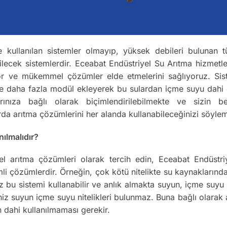
e kullanılan sistemler olmayıp, yüksek debileri bulunan tü
ilecek sistemlerdir. Eceabat Endüstriyel Su Arıtma hizmetl
yor ve mükemmel çözümler elde etmelerini sağlıyoruz. Sistem
eme daha fazla modül ekleyerek bu sulardan içme suyu dahi 
larınıza bağlı olarak biçimlendirilebilmekte ve sizin be
rda arıtma çözümlerini her alanda kullanabileceğinizi söyle
ılmalıdır?
evsel arıtma çözümleri olarak tercih edin, Eceabat Endüstr
li çözümlerdir. Örneğin, çok kötü nitelikte su kaynaklarında
nız bu sistemi kullanabilir ve anlık almakta suyun, içme suy
iniz suyun içme suyu nitelikleri bulunmaz. Buna bağlı olar
n dahi kullanılmaması gerekir.