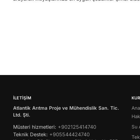
İLETIŞIM
KU
Atlantik Arıtma Proje ve Mühendislik San. Tic.
Ana
Ltd. Şti.
Hak
Müsteri hizmetleri:
+902125414740
Su 
Teknik Destek:
+905544424740
Tekl