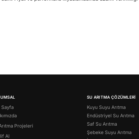
RUMSAL
SU ARITMA ÇÖZÜMLERI
 Sayfa
Kuyu Suyu Arıtma
kımızda
Endüstriyel Su Arıtma
Saf Su Arıtma
Arıtma Projeleri
Şebeke Suyu Arıtma
if Al