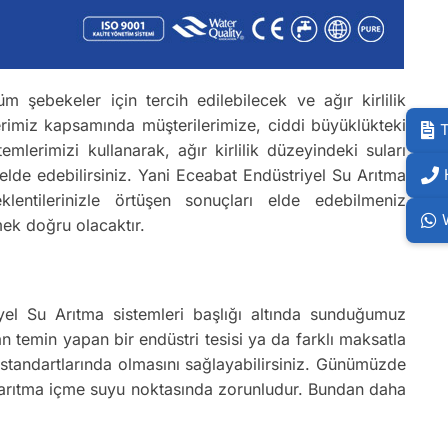
m şebekeler için tercih edilebilecek ve ağır kirlilik
erimiz kapsamında müşterilerimize, ciddi büyüklükteki
T
lerimizi kullanarak, ağır kirlilik düzeyindeki suları
elde edebilirsiniz. Yani Eceabat Endüstriyel Su Arıtma
klentilerinizle örtüşen sonuçları elde edebilmeniz
mek doğru olacaktır.
iyel Su Arıtma sistemleri başlığı altında sunduğumuz
n temin yapan bir endüstri tesisi ya da farklı maksatla
u standartlarında olmasını sağlayabilirsiniz. Günümüzde
ak arıtma içme suyu noktasında zorunludur. Bundan daha