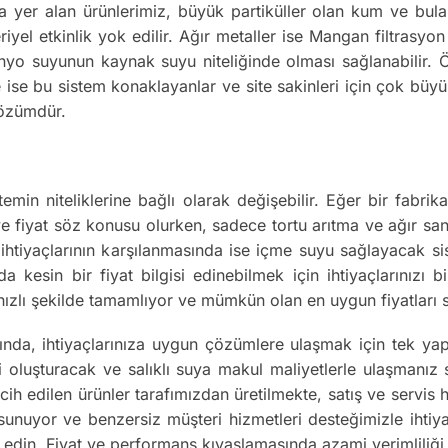
a yer alan ürünlerimiz, büyük partiküller olan kum ve bulan
iyel etkinlik yok edilir. Ağır metaller ise Mangan filtrasy
nyo suyunun kaynak suyu niteliğinde olması sağlanabilir. Ör
 ise bu sistem konaklayanlar ve site sakinleri için çok büyük
çözümdür.
temin niteliklerine bağlı olarak değişebilir. Eğer bir fabr
 ve fiyat söz konusu olurken, sadece tortu arıtma ve ağır san
su ihtiyaçlarının karşılanmasında ise içme suyu sağlayacak s
uda kesin bir fiyat bilgisi edinebilmek için ihtiyaçlarınızı
n hızlı şekilde tamamlıyor ve mümkün olan en uygun fiyatları
ında, ihtiyaçlarınıza uygun çözümlere ulaşmak için tek ya
luşturacak ve salıklı suya makul maliyetlerle ulaşmanız sağ
cih edilen ürünler tarafımızdan üretilmekte, satış ve servis
 sunuyor ve benzersiz müşteri hizmetleri desteğimizle ihti
 edin. Fiyat ve performans kıyaslamasında azami verimliliği