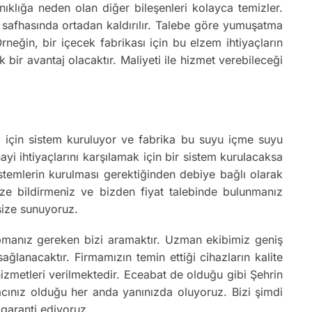
ıklığa neden olan diğer bileşenleri kolayca temizler.
on safhasında ortadan kaldırılır. Talebe göre yumuşatma
neğin, bir içecek fabrikası için bu elzem ihtiyaçların
 bir avantaj olacaktır. Maliyeti ile hizmet verebileceği
ika için sistem kuruluyor ve fabrika bu suyu içme suyu
ayi ihtiyaçlarını karşılamak için bir sistem kurulacaksa
istemlerin kurulması gerektiğinden debiye bağlı olarak
 bize bildirmeniz ve bizden fiyat talebinde bulunmanız
 size sunuyoruz.
pmanız gereken bizi aramaktır. Uzman ekibimiz geniş
lanacaktır. Firmamızın temin ettiği cihazların kalite
 hizmetleri verilmektedir. Eceabat de olduğu gibi Şehrin
yacınız olduğu her anda yanınızda oluyoruz. Bizi şimdi
 garanti ediyoruz.