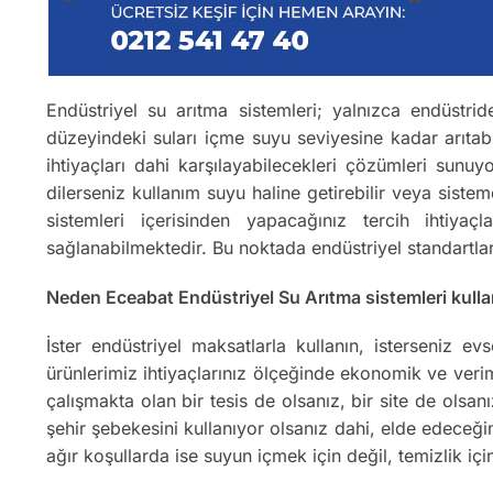
Endüstriyel su arıtma sistemleri; yalnızca endüstrid
düzeyindeki suları içme suyu seviyesine kadar arıtab
ihtiyaçları dahi karşılayabilecekleri çözümleri sunu
dilerseniz kullanım suyu haline getirebilir veya sist
sistemleri içerisinden yapacağınız tercih ihtiyaç
sağlanabilmektedir. Bu noktada endüstriyel standartla
Neden Eceabat Endüstriyel Su Arıtma sistemleri kullan
İster endüstriyel maksatlarla kullanın, isterseniz 
ürünlerimiz ihtiyaçlarınız ölçeğinde ekonomik ve verim
çalışmakta olan bir tesis de olsanız, bir site de olsa
şehir şebekesini kullanıyor olsanız dahi, elde edeceğ
ağır koşullarda ise suyun içmek için değil, temizlik içi