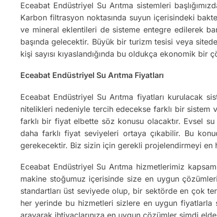
Eceabat Endüstriyel Su Arıtma sistemleri başlığımızd
Karbon filtrasyon noktasında suyun içerisindeki bakter
ve mineral eklentileri de sisteme entegre edilerek ba
başında gelecektir. Büyük bir turizm tesisi veya sitede
kişi sayısı kıyaslandığında bu oldukça ekonomik bir 
Eceabat Endüstriyel Su Arıtma Fiyatları
Eceabat Endüstriyel Su Arıtma fiyatları kurulacak sis
nitelikleri nedeniyle tercih edecekse farklı bir sistem
farklı bir fiyat elbette söz konusu olacaktır. Evsel 
daha farklı fiyat seviyeleri ortaya çıkabilir. Bu kon
gerekecektir. Biz sizin için gerekli projelendirmeyi e
Eceabat Endüstriyel Su Arıtma hizmetlerimiz kapsam
makine stoğumuz içerisinde size en uygun çözümleri o
standartları üst seviyede olup, bir sektörde en çok ter
her yerinde bu hizmetleri sizlere en uygun fiyatlarla
arayarak ihtiyaçlarınıza en uygun çözümler şimdi elde