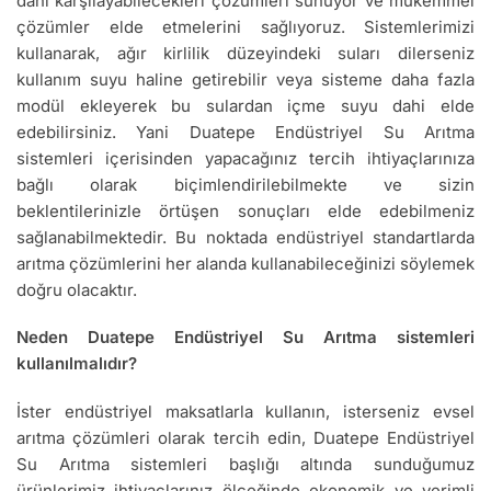
dahi karşılayabilecekleri çözümleri sunuyor ve mükemmel
çözümler elde etmelerini sağlıyoruz. Sistemlerimizi
kullanarak, ağır kirlilik düzeyindeki suları dilerseniz
kullanım suyu haline getirebilir veya sisteme daha fazla
modül ekleyerek bu sulardan içme suyu dahi elde
edebilirsiniz. Yani Duatepe Endüstriyel Su Arıtma
sistemleri içerisinden yapacağınız tercih ihtiyaçlarınıza
bağlı olarak biçimlendirilebilmekte ve sizin
beklentilerinizle örtüşen sonuçları elde edebilmeniz
sağlanabilmektedir. Bu noktada endüstriyel standartlarda
arıtma çözümlerini her alanda kullanabileceğinizi söylemek
doğru olacaktır.
Neden Duatepe Endüstriyel Su Arıtma sistemleri
kullanılmalıdır?
İster endüstriyel maksatlarla kullanın, isterseniz evsel
arıtma çözümleri olarak tercih edin, Duatepe Endüstriyel
Su Arıtma sistemleri başlığı altında sunduğumuz
ürünlerimiz ihtiyaçlarınız ölçeğinde ekonomik ve verimli