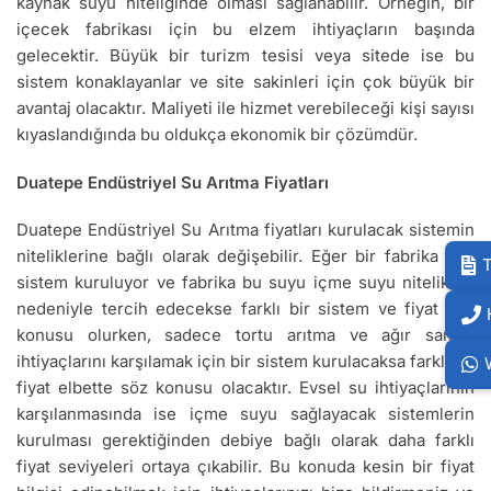
kaynak suyu niteliğinde olması sağlanabilir. Örneğin, bir
içecek fabrikası için bu elzem ihtiyaçların başında
gelecektir. Büyük bir turizm tesisi veya sitede ise bu
sistem konaklayanlar ve site sakinleri için çok büyük bir
avantaj olacaktır. Maliyeti ile hizmet verebileceği kişi sayısı
kıyaslandığında bu oldukça ekonomik bir çözümdür.
Duatepe Endüstriyel Su Arıtma Fiyatları
Duatepe Endüstriyel Su Arıtma fiyatları kurulacak sistemin
niteliklerine bağlı olarak değişebilir. Eğer bir fabrika için
T
sistem kuruluyor ve fabrika bu suyu içme suyu nitelikleri
nedeniyle tercih edecekse farklı bir sistem ve fiyat söz
konusu olurken, sadece tortu arıtma ve ağır sanayi
ihtiyaçlarını karşılamak için bir sistem kurulacaksa farklı bir
fiyat elbette söz konusu olacaktır. Evsel su ihtiyaçlarının
karşılanmasında ise içme suyu sağlayacak sistemlerin
kurulması gerektiğinden debiye bağlı olarak daha farklı
fiyat seviyeleri ortaya çıkabilir. Bu konuda kesin bir fiyat