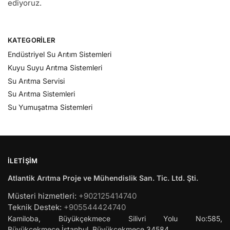
ediyoruz.
KATEGORILER
Endüstriyel Su Arıtım Sistemleri
Kuyu Suyu Arıtma Sistemleri
Su Arıtma Servisi
Su Arıtma Sistemleri
Su Yumuşatma Sistemleri
İLETIŞIM
Atlantik Arıtma Proje ve Mühendislik San. Tic. Ltd. Şti.
Müsteri hizmetleri:
+902125414740
Teknik Destek:
+905544424740
Kamiloba, Büyükçekmece Silivri Yolu No:585,
Büyükçekmece
İstanbul
,
Büyükçekmece
34584