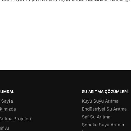
RUMSAL
SU ARITMA ÇÖZÜMLERI
 Sayfa
Kuyu Suyu Arıtma
kımızda
Endüstriyel Su Arıtma
Saf Su Arıtma
Arıtma Projeleri
Şebeke Suyu Arıtma
if Al