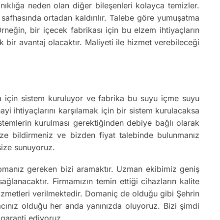
ıklığa neden olan diğer bileşenleri kolayca temizler.
on safhasında ortadan kaldırılır. Talebe göre yumuşatma
neğin, bir içecek fabrikası için bu elzem ihtiyaçların
 bir avantaj olacaktır. Maliyeti ile hizmet verebileceği
ika için sistem kuruluyor ve fabrika bu suyu içme suyu
ayi ihtiyaçlarını karşılamak için bir sistem kurulacaksa
istemlerin kurulması gerektiğinden debiye bağlı olarak
 bize bildirmeniz ve bizden fiyat talebinde bulunmanız
 size sunuyoruz.
pmanız gereken bizi aramaktır. Uzman ekibimiz geniş
lanacaktır. Firmamızın temin ettiği cihazların kalite
 hizmetleri verilmektedir. Domaniç de olduğu gibi Şehrin
yacınız olduğu her anda yanınızda oluyoruz. Bizi şimdi
 garanti ediyoruz.