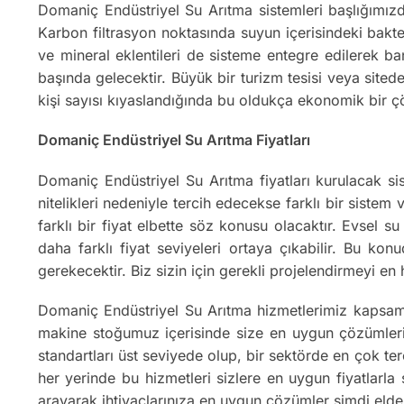
Domaniç Endüstriyel Su Arıtma sistemleri başlığımızd
Karbon filtrasyon noktasında suyun içerisindeki bakter
ve mineral eklentileri de sisteme entegre edilerek ba
başında gelecektir. Büyük bir turizm tesisi veya sitede
kişi sayısı kıyaslandığında bu oldukça ekonomik bir 
Domaniç Endüstriyel Su Arıtma Fiyatları
Domaniç Endüstriyel Su Arıtma fiyatları kurulacak sis
nitelikleri nedeniyle tercih edecekse farklı bir sistem
farklı bir fiyat elbette söz konusu olacaktır. Evsel 
daha farklı fiyat seviyeleri ortaya çıkabilir. Bu kon
gerekecektir. Biz sizin için gerekli projelendirmeyi e
Domaniç Endüstriyel Su Arıtma hizmetlerimiz kapsam
makine stoğumuz içerisinde size en uygun çözümleri o
standartları üst seviyede olup, bir sektörde en çok ter
her yerinde bu hizmetleri sizlere en uygun fiyatlarla
arayarak ihtiyaçlarınıza en uygun çözümler şimdi elde