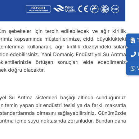
m şebekeler için tercih edilebilecek ve ağır kirlilik
erimiz kapsamında müşterilerimize, ciddi büyüklükteki
T
lerimizi kullanarak, ağır kirlilik düzeyindeki suları
elde edebilirsiniz. Yani Domaniç Endüstriyel Su Arıtma
klentilerinizle örtüşen sonuçları elde edebilmeniz
mek doğru olacaktır.
iyel Su Arıtma sistemleri başlığı altında sunduğumuz
n temin yapan bir endüstri tesisi ya da farklı maksatla
u standartlarında olmasını sağlayabilirsiniz. Günümüzde
ak arıtma içme suyu noktasında zorunludur. Bundan daha