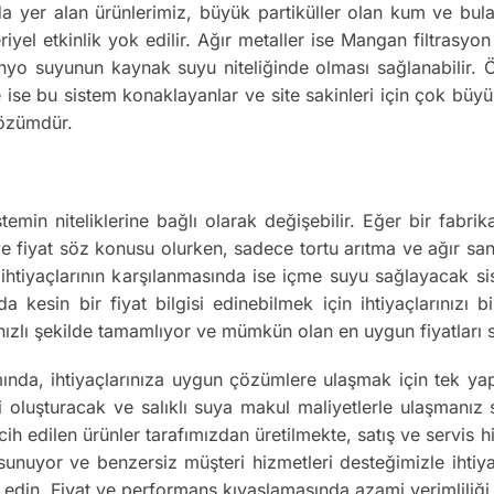
a yer alan ürünlerimiz, büyük partiküller olan kum ve bulan
iyel etkinlik yok edilir. Ağır metaller ise Mangan filtrasy
nyo suyunun kaynak suyu niteliğinde olması sağlanabilir. Ör
 ise bu sistem konaklayanlar ve site sakinleri için çok büyük
çözümdür.
temin niteliklerine bağlı olarak değişebilir. Eğer bir fabr
 ve fiyat söz konusu olurken, sadece tortu arıtma ve ağır san
su ihtiyaçlarının karşılanmasında ise içme suyu sağlayacak s
uda kesin bir fiyat bilgisi edinebilmek için ihtiyaçlarınızı
n hızlı şekilde tamamlıyor ve mümkün olan en uygun fiyatları
ında, ihtiyaçlarınıza uygun çözümlere ulaşmak için tek ya
luşturacak ve salıklı suya makul maliyetlerle ulaşmanız sağ
cih edilen ürünler tarafımızdan üretilmekte, satış ve servis
 sunuyor ve benzersiz müşteri hizmetleri desteğimizle ihti
 edin. Fiyat ve performans kıyaslamasında azami verimliliği