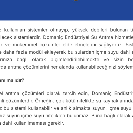
e kullanılan sistemler olmayıp, yüksek debileri bulunan tü
ilecek sistemlerdir. Domaniç Endüstriyel Su Arıtma hizmetl
yor ve mükemmel çözümler elde etmelerini sağlıyoruz. Sistem
eme daha fazla modül ekleyerek bu sulardan içme suyu dahi 
larınıza bağlı olarak biçimlendirilebilmekte ve sizin be
rda arıtma çözümlerini her alanda kullanabileceğinizi söyle
nılmalıdır?
evsel arıtma çözümleri olarak tercih edin, Domaniç Endüstr
li çözümlerdir. Örneğin, çok kötü nitelikte su kaynaklarında
nız bu sistemi kullanabilir ve anlık almakta suyun, içme suy
iniz suyun içme suyu nitelikleri bulunmaz. Buna bağlı olar
n dahi kullanılmaması gerekir.