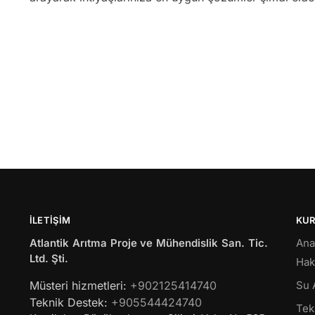
İLETIŞIM
KU
Atlantik Arıtma Proje ve Mühendislik San. Tic.
Ana
Ltd. Şti.
Hak
Müsteri hizmetleri:
+902125414740
Su 
Teknik Destek:
+905544424740
Tekl