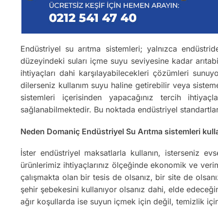
Endüstriyel su arıtma sistemleri; yalnızca endüstrid
düzeyindeki suları içme suyu seviyesine kadar arıtab
ihtiyaçları dahi karşılayabilecekleri çözümleri sunu
dilerseniz kullanım suyu haline getirebilir veya sist
sistemleri içerisinden yapacağınız tercih ihtiyaç
sağlanabilmektedir. Bu noktada endüstriyel standartla
Neden Domaniç Endüstriyel Su Arıtma sistemleri kulla
İster endüstriyel maksatlarla kullanın, isterseniz 
ürünlerimiz ihtiyaçlarınız ölçeğinde ekonomik ve verim
çalışmakta olan bir tesis de olsanız, bir site de olsa
şehir şebekesini kullanıyor olsanız dahi, elde edeceğ
ağır koşullarda ise suyun içmek için değil, temizlik içi